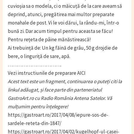
cuvioșia sa o modela, ci o măicuță de la care aveam să
deprind, atunci, pregătirea mai multor preparate
monahale de post. Vi le voi dărui, la rându-mi, într-o
bună zi. Dar acum timpul pentru aceasta se făcu!
Pentru rețeta de pâine mănăstirească!
Ai trebuință de: Un kg făină de grâu, 50 g drojdie de
bere, o linguriță de sare, apă.
…………………………….
Vezi instructiunile de preparare AICI
Acest text este un fragment, continuarea o puteți citi la
linkul adăugat, și face parte din parteneriatul
GastroArt.ro cu Radio România Antena Satelor. Vă
mulțumim pentru înțelegere!
https://gastroart.ro/2017/04/08/iepure-sos-de-
sardele-reteta-din-1847/
https://gastroart.ro/2017/04/02/kugelhopf-ul-casei-