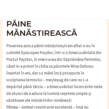
Skip
to
content
PÂINE
MĂNĂSTIREASCĂ
Povestea asta a pâinii mănăstirești am aflat-o eu în
cuhniile Episcopiei Hușilor, într-o zi binecuvântată din
Postul Paștilor, în miercurea din Săptămâna Patimilor,
când m-a primit în chilia sa părintele Mina Dobzeu.
Înaintat în ani, dar cu mâini încă pricepute în
sculptarea lemnului – meșteșug de care nu s-a
depărtat până târziu – a binecuvântat încercările mele
de atunci de a aduce la lumină rețetele simple și
sănătoase ale mănăstirilor românești.
Pâinea – simbol creștin prin excelență – însă nu