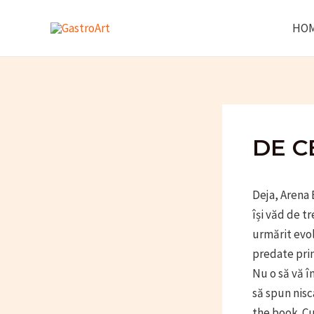
Skip
HO
to
content
DE C
Deja, Arena 
își văd de tr
urmărit evol
predate prin
Nu o să vă î
să spun nisc
the book. Cu