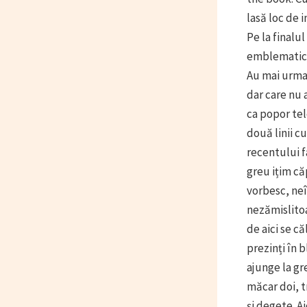
lasă loc de i
Pe la finalu
emblematic 
Au mai urmat
dar care nu 
ca popor tel
două linii c
recentului f
greu ițim că
vorbesc, neî
nezămislitoa
de aici se că
prezinți în 
ajunge la gr
măcar doi, t
și degete. A