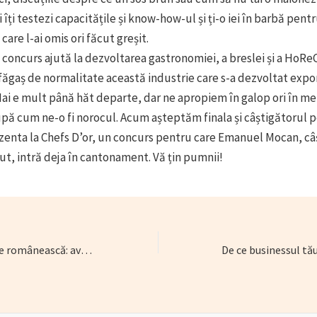
i îți testezi capacitățile și know-how-ul și ți-o iei în barbă pent
are l-ai omis ori făcut greșit.
 concurs ajută la dezvoltarea gastronomiei, a breslei și a HoReC
ăgaș de normalitate această industrie care s-a dezvoltat expon
 Mai e mult până hăt departe, dar ne apropiem în galop ori în me
upă cum ne-o fi norocul. Acum așteptăm finala și câștigătorul p
zenta la Chefs D’or, un concurs pentru care Emanuel Mocan, câ
ut, intră deja în cantonament. Vă țin pumnii!
Marea gastronomie românească: aveam, puteam, știam – dar nu am vrut (II)