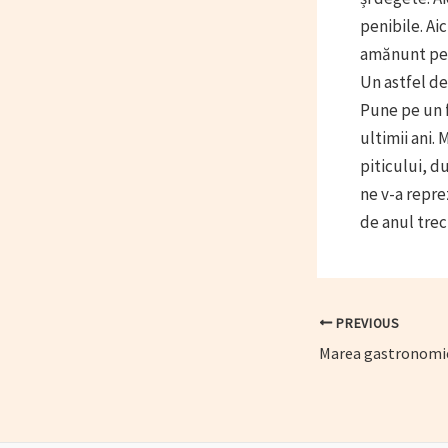
penibile. Aic
amănunt pe c
Un astfel de
Pune pe un f
ultimii ani.
piticului, d
ne v-a repre
de anul trec
Post
PREVIOUS
navigation