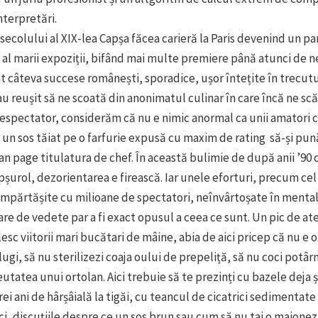
nterpretări.
l secolului al XIX-lea Capșa făcea carieră la Paris devenind un pa
al marii expoziții, bifând mai multe premiere până atunci de 
 câteva succese românești, sporadice, ușor întețite în trecutu
au reușit să ne scoată din anonimatul culinar în care încă ne sc
espectator, considerăm că nu e nimic anormal ca unii amatori c
u un sos tăiat pe o farfurie expusă cu maxim de rating să-și pună
an page titulatura de chef. În această bulimie de după anii ’90 
pșurol, dezorientarea e firească. Iar unele eforturi, precum cel
mpărtășite cu milioane de spectatori, neînvârtoșate în mental
re de vedete par a fi exact opusul a ceea ce sunt. Un pic de ate
lesc viitorii mari bucătari de mâine, abia de aici pricep că nu e o
blugi, să nu sterilizezi coaja oului de prepeliță, să nu coci potâ
eutatea unui ortolan. Aici trebuie să te prezinți cu bazele deja 
rei ani de hârșâială la tigăi, cu teancul de cicatrici sedimentate
ici, discuțiile despre ce un sos brun sau cum să nu tai o maione