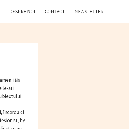
DESPRE NOI
CONTACT
NEWSLETTER
amenii ăia
e le-ați
subiectului
 încerc aici
fesionist, by
licat ce nu