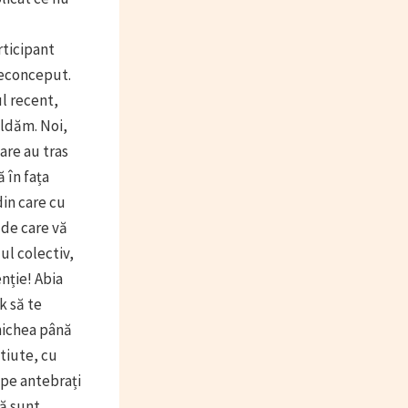
rticipant
neconceput.
l recent,
ăldăm. Noi,
are au tras
 în fața
din care cu
 de care vă
ul colectiv,
nție! Abia
k să te
rnichea până
știute, cu
 pe antebrați
ză sunt