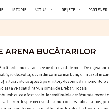
ME
ISTORIE
ACTUAL
REȚETE
PARTENERI
E ARENA BUCĂTARILOR
Bucătarilor nu mai are nevoie de cuvintele mele. De câțiva ani o
eabă, se dezvoltă, devin din ce în ce mai buni, și, în cazul în car
uția, lucrurile se așează pe un story desprins din momentele 
 clasa a VI-a sau dintr-un roman de Breban. Tot aia.
mbuimb cu ce a fost acolo, la semifinalele desfășurate recent ci,
aiva lucruri despre necesitatea unui concurs culinar serios, pro
 un juriu profesionist și un altgoritm de calcul extrem de comp