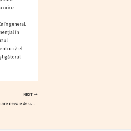
ru orice
a în general.
ențial în
rsul
entru că el
știgătorul
NEXT
De ce businessul tău are nevoie de un espressor performant (P)