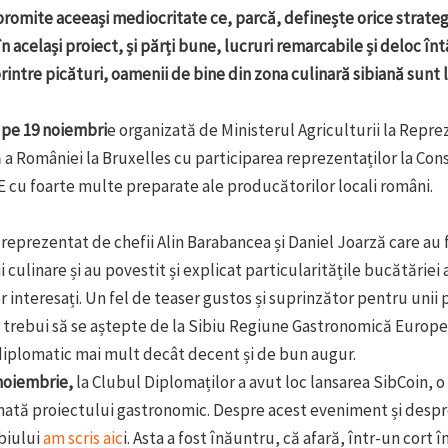
omite aceeași mediocritate ce, parcă, definește orice strategi
 în același proiect, și părți bune, lucruri remarcabile și deloc î
rintre picături, oamenii de bine din zona culinară sibiană sunt lă
 pe 19 noiembri
e organizată de Ministerul Agriculturii la Repr
 României la Bruxelles cu participarea reprezentaților la Cons
UE cu foarte multe preparate ale producătorilor locali români.
t reprezentat de chefii Alin Barabancea și Daniel Joarză care au
 culinare și au povestit și explicat particularitățile bucătărie
r interesați. Un fel de teaser gustos și suprinzător pentru unii 
 trebui să se aștepte de la Sibiu Regiune Gastronomică Europ
iplomatic mai mult decât decent și de bun augur.
noiembrie,
la Clubul Diplomaților a avut loc lansarea SibCoin,
nată proiectului gastronomic. Despre acest eveniment și despr
biului
am scris aic
i. Asta a fost înăuntru, că afară, într-un cort î