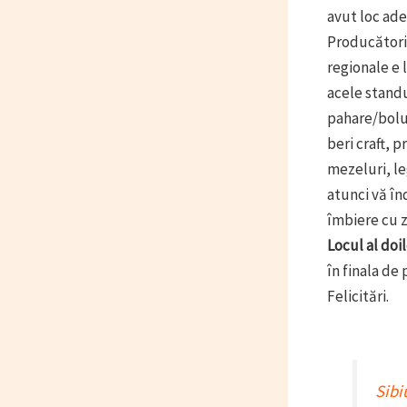
avut loc ade
Producătorii
regionale e 
acele standu
pahare/boluri
beri craft, 
mezeluri, le
atunci vă în
îmbiere cu z
Locul al doi
în finala de
Felicitări.
Sibi