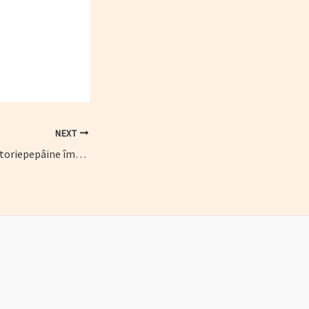
NEXT
Cum putem face #istoriepepâine împreună. Puteți precomanda trei cărți fundamentale pentru gastronomia românească