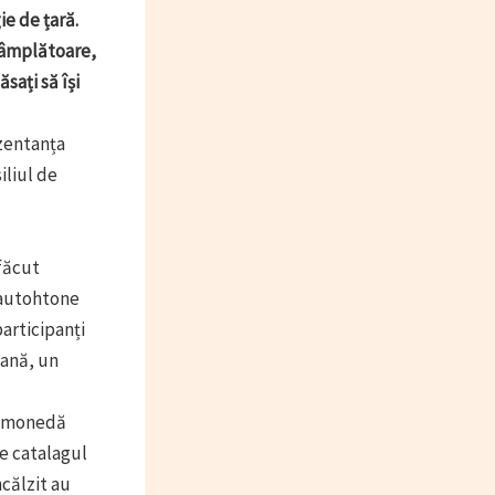
e de țară.
ntâmplătoare,
sați să își
ezentanța
iliul de
 făcut
i autohtone
participanți
eană, un
 o monedă
e catalagul
ncălzit au