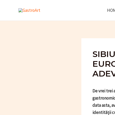
Skip
HO
to
content
SIBI
EURO
ADEV
De vrei trei
gastronomic 
data asta, 
identității 