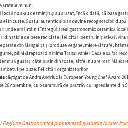
văratele minuni.
 locali nu s-au dezmințit și au arătat, încă o dată, că baza gas
la ei în curte. Gustul autentic sibian devine recognoscibil după 
ri unde am întâlnit întregul areal gastronomic: ceramică locală
 din sticle de bere reciclate (felicitări pentru inițiativă), vinuri
preparate din Mangalița și produse vegane, miere și trufe, brânz
gume, pâini și rapsozi din inima Transilvaniei. Dacă e să fac re
demn să gustați câte puțin din toate, altfel nu are rost. Mâncar
âmbetul pe buze. Felicitări organizatorilor.
lea
câștigat de Andra Andriuc la European Young Chef Award 2018
 pe 26 noiembrie, cu o saramură de păstrăv cu ingrediente din S
u Regiune Gastronomică promovează gusturile locale: fruc