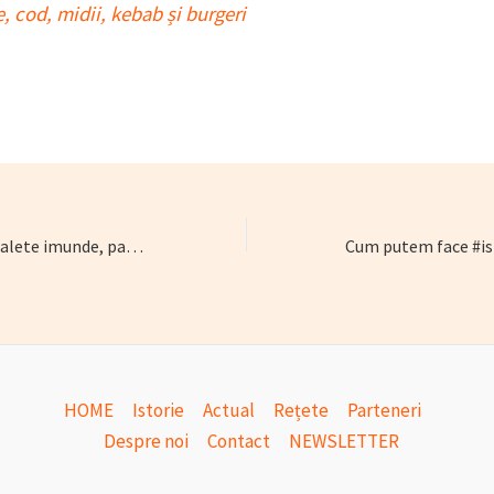
, cod, midii, kebab și burgeri
Matei Pleșu: “Cu toalete imunde, pastă de mici de la hipermarket și cartofi congelați nu ajungem departe”
HOME
Istorie
Actual
Rețete
Parteneri
Despre noi
Contact
NEWSLETTER