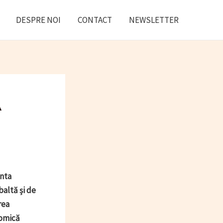
DESPRE NOI
CONTACT
NEWSLETTER
Ă
enta
altă și de
rea
nomică