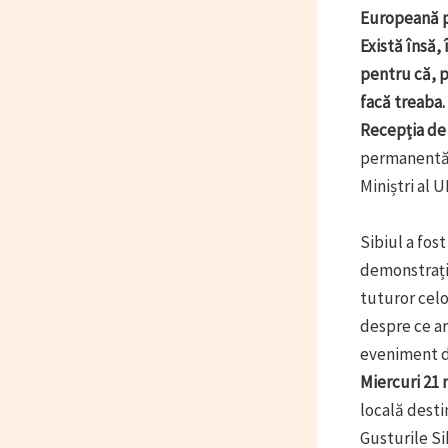
Europeană pr
Există însă,
pentru că, p
facă treaba.
Recepția de
permanentă a
Miniștri al 
Sibiul a fos
demonstrații
tuturor celo
despre ce ar
eveniment d
Miercuri 21 
locală desti
Gusturile Si