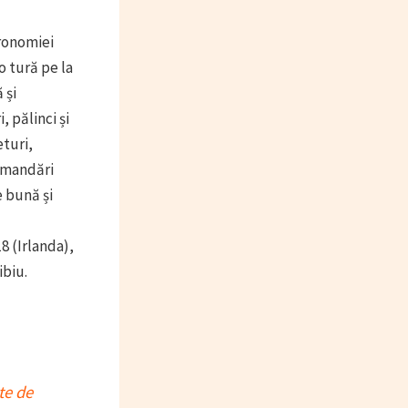
tronomiei
o tură pe la
 și
, pălinci și
eturi,
comandări
e bună și
 (Irlanda),
ibiu.
te de