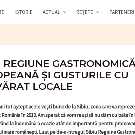
ME
ISTORIE
ACTUAL
REȚETE
PARTENERI
U REGIUNE GASTRONOMIC
PEANĂ ȘI GUSTURILE CU
ĂRAT LOCALE
 ani tot aștept acele vești bune de la Sibiu, zona care va reprez
România în 2019. Am sperat că vom reuși să nu dăm cu bâta în b
având la îndemână o ocazie atât de importantă pentru promova
culinare românești. Luat pe de-a-ntregul Sibiu Regiune Gastro