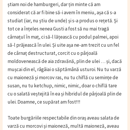
știam noi de hamburgeri, dar țin minte că am
considerat că ar fi bine să-i avem în meniu, așa că s-a
studiat (iar, nu știu de unde) și s-a produs o rețetă. Și
tot ce a înțeles nenea Gusti a fost să nu mai tragă
cârnațul în maț, ci să-l lățească cu podul palmei, apoi
să-l prăjească în ulei. Și uite așa ne-am trezit cu un fel
de cârnaț destructurat, corcit cu o pârjoală
moldovenească de aia zdravănă, plin de ulei … și, dacă
mușcai din el, râgâiai o săptămână usturoi. Nu tu varză
cu maioneză și morcov ras, nu tu chiflă cu semințe de
susan, nu tu ketchup, nimic, nimic, doar o chiflă tare
cu o salată veștejită în ea și hibridul de pârjoală plin de
ulei. Doamne, ce supărat am fost!!!
Toate burgăriile respectabile din oraș aveau salata de
varză cu morcovi și maioneză, multă maioneză, aveau