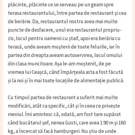
plăcinte, plăcinte ce se serveau pe un geam spre
terasa restaurantului, între partea de restaurant și cea
de berărie. Da, restaurantul nostru avea mai multe
puncte de desfacere, unul era restaurantul propriu-
zis, locul pentru oamenii cu ștaif, apoi era berăria cu
terasă, unde aveam mușterii de toate felurile, iar în
partea din dreapta aveam autoservirea, locul omului
din clasa muncitoare. Așa le-am moștenit, de pe
vremea lui Ceașcă, când împărțeala asta a fost făcută
și la noi și în mai toate locațiile de alimentație publică.
Cu timpul partea de restaurant a suferit mai multe
modificări, atât ca specific, cât și în ceea ce privește
meniul. Îmi amintesc că, odată, am fost tare supărat
când bucătarul șef, nenea Gusti, care avea 1.90 m și 180
kg, a încercat să facă hamburgeri. Nu știu de unde