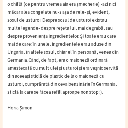
o chiflă (ce pentru vremea aia era șmecherie) -azi nici
măcar alea congelate nu-s așa de rele- și, evident,
sosul de usturoi. Despre sosul de usturoi existau
multe legende- despre rețeta lui, mai degrabă, sau
despre proveniența ingredientelor. Și toate erau care
mai de care: în unele, ingredientele erau aduse din
Ungaria, în altele sosul, chiar el în persoană, venea din
Germania. Când, de fapt, era o maioneză ordinară
amestecată cu mult ulei și usturoi și era veșnic servită
din aceeași sticlă de plastic de la o maioneză cu
usturoi, cumprărată din ceva benzinărie în Germania,
sticlă la care se făcea refill aproape non stop :).
Horia Șimon