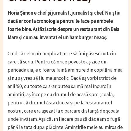
Horia Șimon e chef și jurnalist, jurnalist și chef. Nu știu
dacă ar conta cronologia pentru le face pe ambele
foarte bine. Astăzi scrie despre un restaurant din Baia
Mare și cum au inventat ei un hamburger neaoș.
Cred că cel mai complicat mi-e să îmi găsesc nota în
care să scriu. Pentru că orice poveste aș zice din
perioada aia, e o foarte faină amintire din copilăria mea
și nu aș vrea să fiu melancolic. Dacă aș vorbi strict de
anii ʹ90, cu toate că s-ar putea să mă mai încurc în
amintiri, aș începe cu drumul de acasă spre școală,
pentru că drumul ăsta ducea și pe la restaurantul
nostru, care era așezat la o parcare distanță de școala
unde învățam. Așa că, în fiecare pauză dădeam o fugă
până la tata după plăcinte. Amintirile mele au miros de