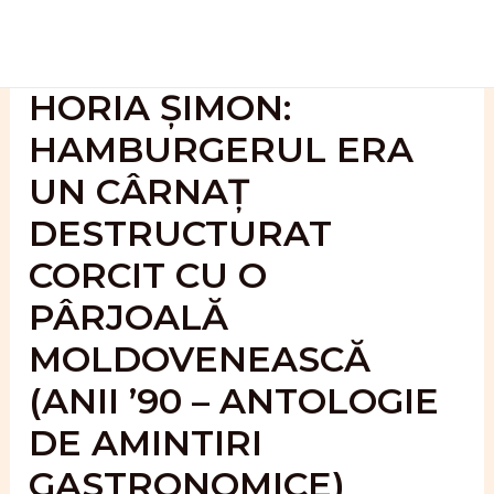
Skip
to
content
HORIA ȘIMON:
HAMBURGERUL ERA
UN CÂRNAȚ
DESTRUCTURAT
CORCIT CU O
PÂRJOALĂ
MOLDOVENEASCĂ
(ANII ’90 – ANTOLOGIE
DE AMINTIRI
GASTRONOMICE)