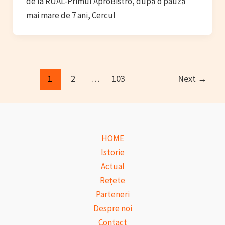
de la RUAL-Primul AproBistro, după o pauză
mai mare de 7 ani, Cercul
Post
1
2
…
103
Next
→
pagination
HOME
Istorie
Actual
Rețete
Parteneri
Despre noi
Contact