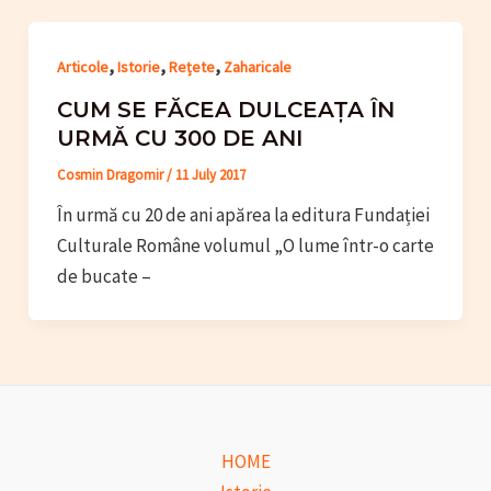
,
,
,
Articole
Istorie
Rețete
Zaharicale
CUM SE FĂCEA DULCEAȚA ÎN
URMĂ CU 300 DE ANI
Cosmin Dragomir
/
11 July 2017
În urmă cu 20 de ani apărea la editura Fundației
Culturale Române volumul „O lume într-o carte
de bucate –
HOME