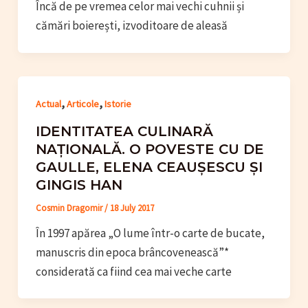
Încă de pe vremea celor mai vechi cuhnii și
cămări boierești, izvoditoare de aleasă
,
,
Actual
Articole
Istorie
IDENTITATEA CULINARĂ
NAȚIONALĂ. O POVESTE CU DE
GAULLE, ELENA CEAUȘESCU ȘI
GINGIS HAN
Cosmin Dragomir
/
18 July 2017
În 1997 apărea „O lume într-o carte de bucate,
manuscris din epoca brâncovenească”*
considerată ca fiind cea mai veche carte