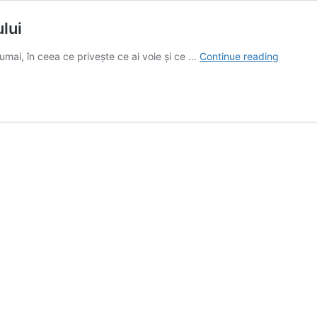
ului
Care
umai, în ceea ce privește ce ai voie și ce …
Continue reading
sunt
principa
reguli
ale
platingul