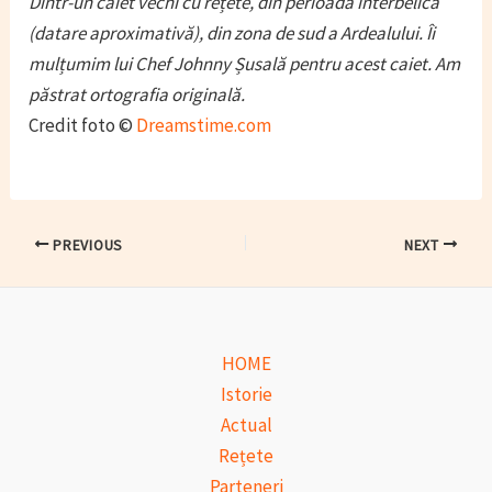
Dintr-un caiet vechi cu rețete, din perioada interbelică
(datare aproximativă), din zona de sud a Ardealului. Îi
mulțumim lui Chef Johnny Șusală pentru acest caiet. Am
păstrat ortografia originală.
Credit foto ©
Dreamstime.com
Post
PREVIOUS
NEXT
navigation
HOME
Istorie
Actual
Rețete
Parteneri