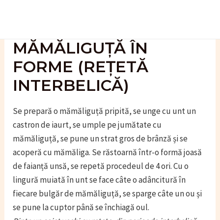
Skip
to
content
MĂMĂLIGUȚĂ ÎN
FORME (REȚETĂ
INTERBELICĂ)
Se prepară o mămăliguță pripită, se unge cu unt un
castron de iaurt, se umple pe jumătate cu
mămăliguță, se pune un strat gros de brânză și se
acoperă cu mămăliga. Se răstoarnă într-o formă joasă
de faianță unsă, se repetă procedeul de 4 ori. Cu o
lingură muiată în unt se face câte o adâncitură în
fiecare bulgăr de mămăliguță, se sparge câte un ou și
se pune la cuptor până se închiagă oul.