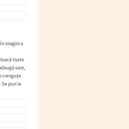
în imagini a
 toacă toate
 adaugă sare,
un crenguțe
. Se pun la