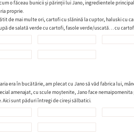
cum o făceau bunicii și părinții lui Jano, ingredientele principa
ia proprie.
ătit de mai multe ori, cartofi cu slănină la cuptor, haluski cu ca
supă de salată verde cu cartofi, fasole verde/uscată… cu cartofi
aria era în bucătărie, am plecat cu Jano să văd fabrica lui, mândr
pecial amenajat, cu scule moștenite, Jano face nemaipomenita 
 Aici sunt păduri întregi de cireși sălbatici.