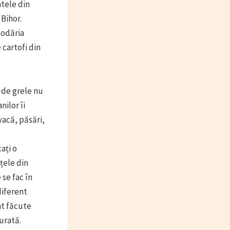
atele din
 Bihor.
podăria
 cartofi din
t de grele nu
nilor îi
vacă, păsări,
ați o
țele din
 se fac în
diferent
nt făcute
urată.