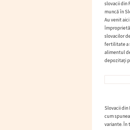
slovacii din 
muncă în Slo
Au venit aic
împroprietăr
slovacilor de
fertilitate a
alimentul de
depozitați 
Slovacii din
cum spuneam.
variante. În