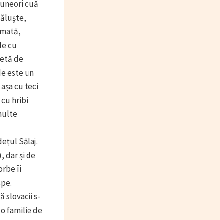
i uneori ouă
găluște,
umată,
le cu
țetă de
de este un
 așa cu teci
 cu hribi
 multe
dețul Sălaj.
, dar și de
orbe îi
spe.
 slovacii s-
 o familie de