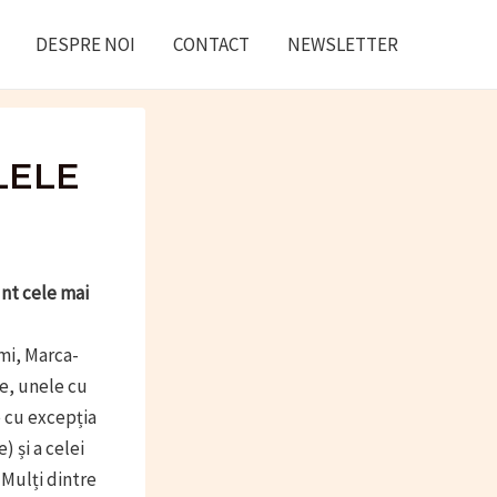
DESPRE NOI
CONTACT
NEWSLETTER
LELE
unt cele mai
mi, Marca-
e, unele cu
e cu excepția
 și a celei
 Mulți dintre