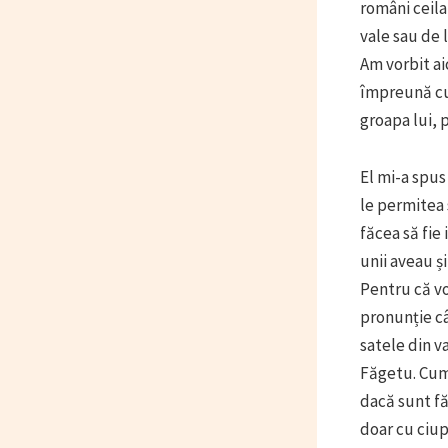
români ceilal
vale sau de 
Am vorbit ai
împreună cu 
groapa lui, 
El mi-a spus
le permitea s
făcea să fie
unii aveau ș
Pentru că vo
pronunție câ
satele din va
Făgetu. Cum 
dacă sunt fă
doar cu ciup