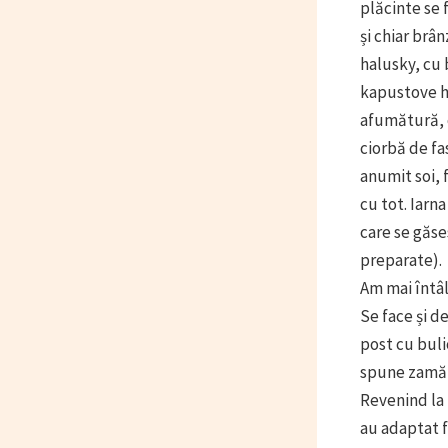
plăcinte se 
și chiar brâ
halusky, cu 
kapustove ha
afumătură, c
ciorbă de fa
anumit soi, 
cu tot. Iarna
care se găses
preparate).
Am mai întâl
Se face și d
post cu bulio
spune zamă d
Revenind la 
au adaptat f