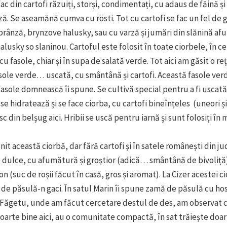
fac din cartofi răzuiți, storși, condimentați, cu adaus de făină ș
nză. Se aseamănă cumva cu rösti. Tot cu cartofi se fac un fel de 
brânză, brynzove halusky, sau cu varză și jumări din slănină af
lusky so slaninou. Cartoful este folosit în toate ciorbele, în ce
u fasole, chiar și în supa de salată verde. Tot aici am găsit o re
sole verde… uscată, cu smântână și cartofi. Această fasole ver
fasole domnească îi spune. Se cultivă special pentru a fi uscată
 se hidratează și se face ciorba, cu cartofi bineînțeles (uneori și
c din belșug aici. Hribii se uscă pentru iarnă și sunt folosiți în
nit această ciorbă, dar fără cartofi și în satele românești din ju
e dulce, cu afumătură și groștior (adică… smântână de bivoliță)
n (suc de roșii făcut în casă, gros și aromat). La Cizer acestei ci
e păsulă-n gaci. În satul Marin îi spune zamă de păsulă cu ho
Făgetu, unde am făcut cercetare destul de des, am observat că
oarte bine aici, au o comunitate compactă, în sat trăiește doar