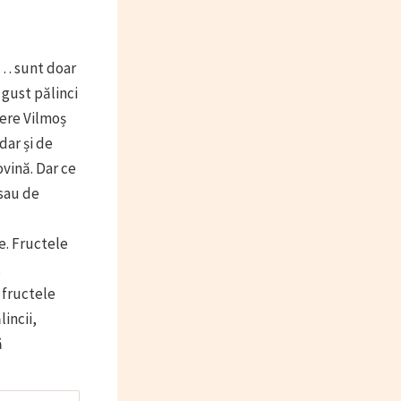
n… sunt doar
 gust pălinci
pere Vilmoș
dar și de
vină. Dar ce
sau de
e. Fructele
,
 fructele
incii,
ă