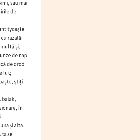
kmi, sau mai
irile de
sunt tyoaște
 cu razalăi
 multă și,
frunze de nap
eică de drod
e lut;
aște, știți
Kubalak,
sionare, în
i
na și alta.
uta se