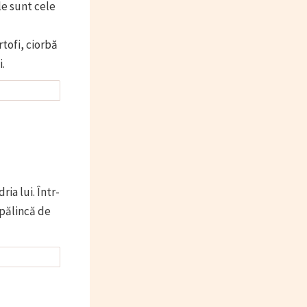
le sunt cele
rtofi, ciorbă
.
ia lui. Într-
pălincă de