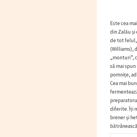
Este cea mai
din Zalău și
de tot felul
(Williams), 
„monturi”, c
să mai spun 
pomnițe, ad
Cea mai bună
fermentează 
preparatorul
diferite. Îț
brener și he
bătrânească