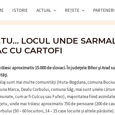
ME
ISTORIE
ACTUAL
REȚETE
PARTENERI
TU… LOCUL UNDE SARMA
AC CU CARTOFI
răiesc aproximativ 15.000 de slovaci. În județele Bihor și Arad s
ăți.
Sălaj sunt mai multe comunități (Huta-Bogdana, comuna Buciu
una Marca, Dealu Corbului, comuna Sâg, mai sunt unele cătun
unate, cum ar fi Culcuș sau Fufez), majoritatea fiind asimilat
getu, unde mai trăiesc aproximativ 750 de persoane (200 de case)
bului (50 – 60 locuitori, 14 – 15 case locuite și altele părăsite).