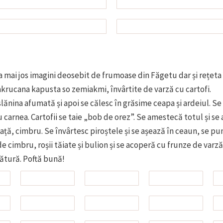
 mai jos imagini deosebit de frumoase din Făgetu dar și rețeta 
akrucana kapusta so zemiakmi, învârtite de varză cu cartofi.
lănina afumată și apoi se călesc în grăsime ceapa și ardeiul. Se
carnea. Cartofii se taie „bob de orez”. Se amestecă totul și se
ață, cimbru. Se învârtesc piroștele și se așează în ceaun, se p
de cimbru, roșii tăiate și bulion și se acoperă cu frunze de varză
ătură. Poftă bună!