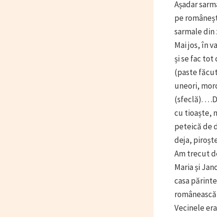
Așadar sarm
pe românește
sarmale din 
Mai jos, în v
și se fac tot
(paste făcut
uneori, morc
(sfeclă). …D
cu tioaște, 
peteică de d
deja, piroș
Am trecut de
Maria și Jan
casa părinte
românească s
Vecinele era