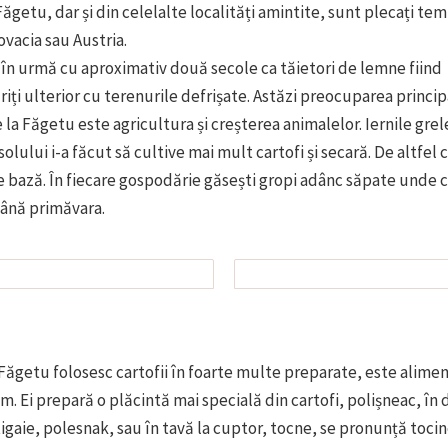
Făgetu, dar și din celelalte localități amintite, sunt plecați tem
vacia sau Austria.
i în urmă cu aproximativ două secole ca tăietori de lemne fiind
iți ulterior cu terenurile defrișate. Astăzi preocuparea princip
 la Făgetu este agricultura și creșterea animalelor. Iernile grele
 solului i-a făcut să cultive mai mult cartofi și secară. De altfel 
 bază. În fiecare gospodărie găsești gropi adânc săpate unde c
până primăvara.
 Făgetu folosesc cartofii în foarte multe preparate, este alime
 Ei prepară o plăcintă mai specială din cartofi, polișneac, în
 tigaie, polesnak, sau în tavă la cuptor, tocne, se pronunță toci