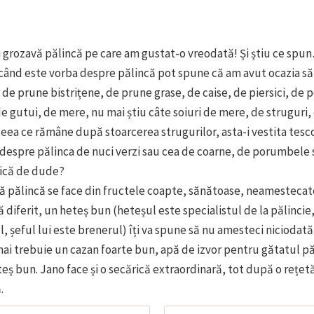
 grozavă pălincă pe care am gustat-o vreodată! Și știu ce spu
 când este vorba despre pălincă pot spune că am avut ocazia să
, de prune bistrițene, de prune grase, de caise, de piersici, de 
de gutui, de mere, nu mai știu câte soiuri de mere, de struguri, 
eea ce rămâne după stoarcerea strugurilor, asta-i vestita tesco
despre pălinca de nuci verzi sau cea de coarne, de porumbele 
ică de dude?
 pălincă se face din fructele coapte, sănătoase, neamestecat
diferit, un heteș bun (heteșul este specialistul de la pălincie
, șeful lui este brenerul) îți va spune să nu amesteci niciodată
i mai trebuie un cazan foarte bun, apă de izvor pentru gătatul păl
teș bun. Jano face și o secărică extraordinară, tot după o rețet
.