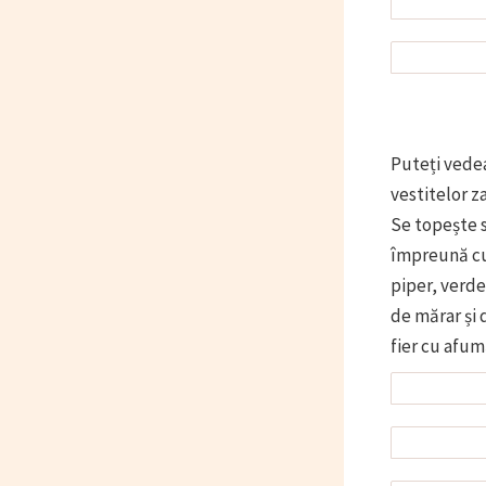
Puteți vedea
vestitelor z
Se topește s
împreună cu 
piper, verde
de mărar și 
fier cu afum