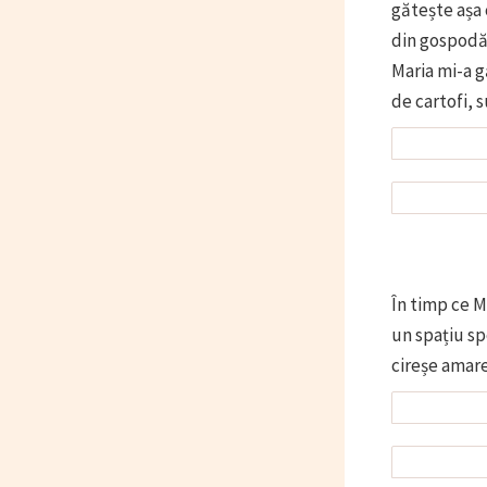
gătește așa 
din gospodăr
Maria mi-a g
de cartofi, 
În timp ce M
un spațiu s
cireșe amare.