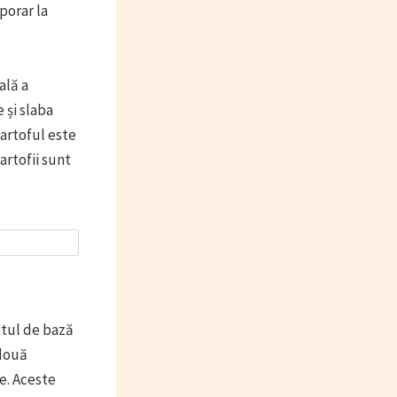
porar la
ală a
 și slaba
cartoful este
artofii sunt
ntul de bază
 două
ne. Aceste