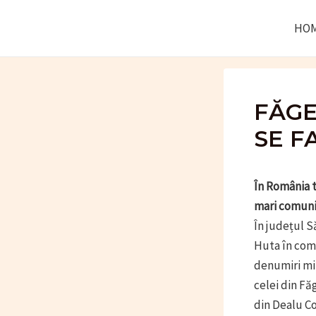
Skip
HO
to
content
FĂGE
SE F
În România t
mari comunit
În județul 
Huta în com
denumiri min
celei din Fă
din Dealu Cor