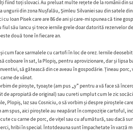
ți fiind toți slovaci. Au preluat multe rețete de la românii din s
la ungurii din zona Nușfalău, Șimleu Silvaniei sau din satele din
ci cu Ioan Pisek care are 86 de ani și care-mi spunea că tine gos
fiul său Iancu și trece iernile grele doar datorită rezervelor de
peste două tone în fiecare an.
 și cum face sarmalele cu cartofi în loc de orez. Iernile deosebi
ă coboare în sat, la Plopiș, pentru aprovizionare, dar și lipsa ba
 inventivi, să gătească din ce aveau în gospodărie. Țineau porc, 
i carne de vânat.
rbim de piroște, tyoaște (am pus „y” pentru a vă face să încerc
t de apropiată de original) sau cureti umplut cum le zic socăci
le, Plopiș, Iaz sau Cosniciu, o să vorbim și despre piroștele care
am spus, aici piroștele au neapărat în compoziție cartoful, in
cute cu carne de porc, de vițel sau cu afumătură, sau dacă su
erci, hribi în special. Întotdeauna sunt împachetate în varză m