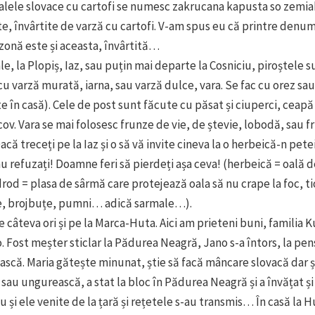
alele slovace cu cartofi se numesc zakrucana kapusta so zemia
, învârtite de varză cu cartofi. V-am spus eu că printre denum
zonă este și aceasta, învârtită…
ale, la Plopiș, Iaz, sau puțin mai departe la Cosniciu, piroștele 
 cu varză murată, iarna, sau varză dulce, vara. Se fac cu orez sau
e în casă). Cele de post sunt făcute cu păsat și ciuperci, ceapă
ov. Vara se mai folosesc frunze de vie, de ștevie, lobodă, sau 
acă treceți pe la Iaz și o să vă invite cineva la o herbeică-n pet
nu refuzați! Doamne feri să pierdeți așa ceva! (herbeică = oală d
rod = plasa de sârmă care protejează oala să nu crape la foc, tio
te, brojbuțe, pumni… adică sarmale…).
 câteva ori și pe la Marca-Huta. Aici am prieteni buni, familia 
o. Fost meșter sticlar la Pădurea Neagră, Jano s-a întors, la pen
ască. Maria gătește minunat, știe să facă mâncare slovacă dar ș
au ungurească, a stat la bloc în Pădurea Neagră și a învățat și u
u și ele venite de la țară și rețetele s-au transmis… În casă la H