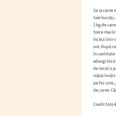
Se ia carne m
taie bucăţi,
2 kg de carn
trece mai în
închizi într
ore. După ce
în cantitate 
adaugi tocăt
de tocat o p
mână învârt- n
pe foc iute,
de carne. Câ
Credit foto