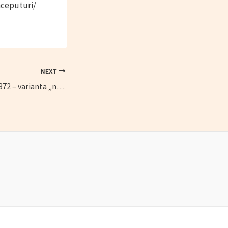
nceputuri/
NEXT
Mititei (rețeta din 1872 – varianta „nașului” N.T. Orășanu)