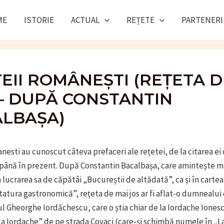
ME
ISTORIE
ACTUAL
REȚETE
PARTENERI
TEII ROMÂNEȘTI (REȚETA D
 – DUPĂ CONSTANTIN
LBAȘA)
anesti au cunoscut câteva prefaceri ale rețetei, de la citarea ei 
 până în prezent. După Constantin Bacalbașa, care amintește mi
 lucrarea sa de căpătâi „Bucureștii de altădată”, ca și în cartea
atura gastronomică”, rețeta de mai jos ar fi aflat-o dumnealui 
l Gheorghe Iordăchescu, care o știa chiar de la Iordache Iones
a Iordache” de pe strada Covaci (care-și schimbă numele în „La