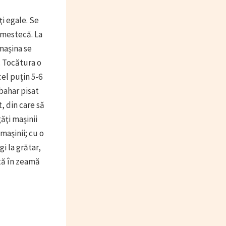
ţi egale. Se
 amestecă. La
maşina se
. Tocătura o
el puţin 5-6
ibahar pisat
, din care să
ăţi maşinii
maşinii; cu o
gi la grătar,
ată în zeamă