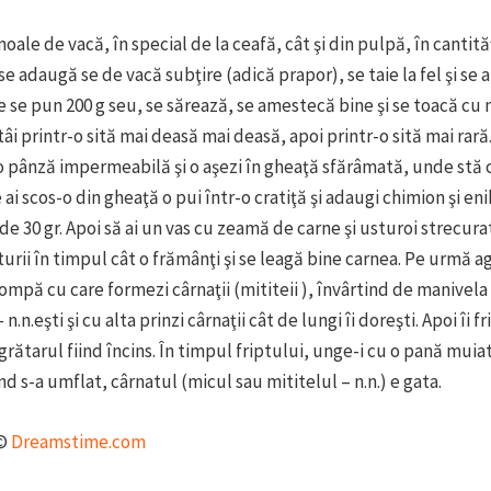
oale de vacă, în special de la ceafă, cât şi din pulpă, în cantită
 se adaugă se de vacă subţire (adică prapor), se taie la fel şi se
e se pun 200 g seu, se sărează, se amestecă bine şi se toacă cu 
tâi printr-o sită mai deasă mai deasă, apoi printr-o sită mai rară
-o pânză impermeabilă şi o aşezi în gheaţă sfărâmată, unde stă c
 ai scos-o din gheaţă o pui într-o cratiţă şi adaugi chimion şi en
de 30 gr. Apoi să ai un vas cu zeamă de carne şi usturoi strecurat
urii în timpul cât o frămânţi şi se leagă bine carnea. Pe urmă ag
ompă cu care formezi cârnaţii (mititeii ), învârtind de manivela 
.n.eşti şi cu alta prinzi cârnaţii cât de lungi îi doreşti. Apoi îi fri
 grătarul fiind încins. În timpul friptului, unge-i cu o pană mui
nd s-a umflat, cârnatul (micul sau mititelul – n.n.) e gata.
 ©
Dreamstime.com