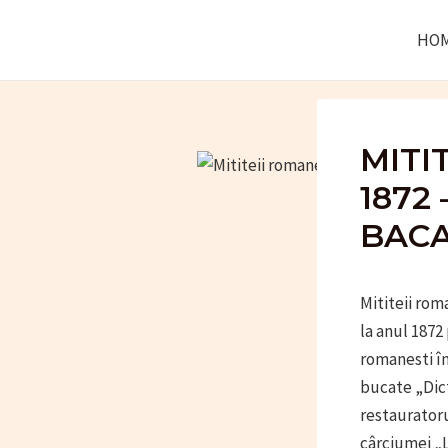
Skip
HO
to
content
MITI
1872
BACA
Mititeii rom
la anul 1872
romanesti în
bucate „Dict
restauratoru
cârciumei „L