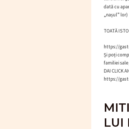
dată cu apari
„nașul” lor) 
TOATĂ ISTOR
https://gast
Și poți comp
familiei sale
DAI CLICK AI
https://gast
MIT
LUI