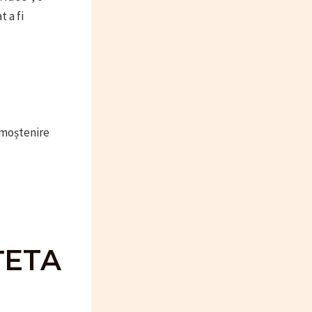
t a fi
o moștenire
ȚETA