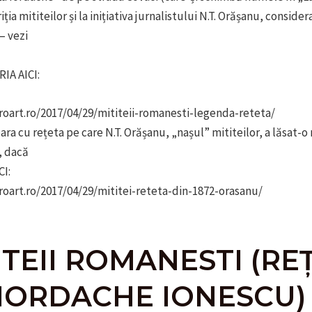
ția mititeilor și la inițiativa jurnalistului N.T. Orășanu, considera
– vezi
IA AICI:
roart.ro/2017/04/29/mititeii-romanesti-legenda-reteta/
ara cu rețeta pe care N.T. Orășanu, „nașul” mititeilor, a lăsat-
, dacă
CI:
roart.ro/2017/04/29/mititei-reteta-din-1872-orasanu/
ITEII ROMANESTI (RE
 IORDACHE IONESCU)