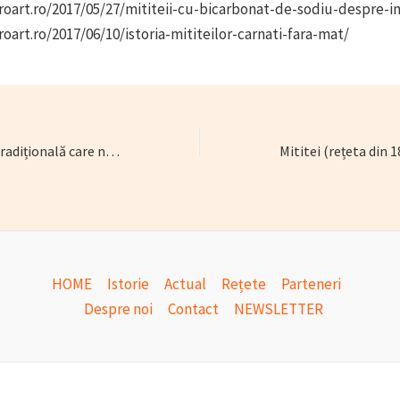
troart.ro/2017/05/27/mititeii-cu-bicarbonat-de-sodiu-despre-i
roart.ro/2017/06/10/istoria-mititeilor-carnati-fara-mat/
Despre mâncarea tradițională care nu e românească și alte tâmpenii (azi – mielul de Paști)
HOME
Istorie
Actual
Rețete
Parteneri
Despre noi
Contact
NEWSLETTER