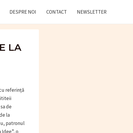
DESPRE NOI
CONTACT
NEWSLETTER
E LA
cu referință
titeii
 sa de
de la
cu, patronul
 Idee”, o