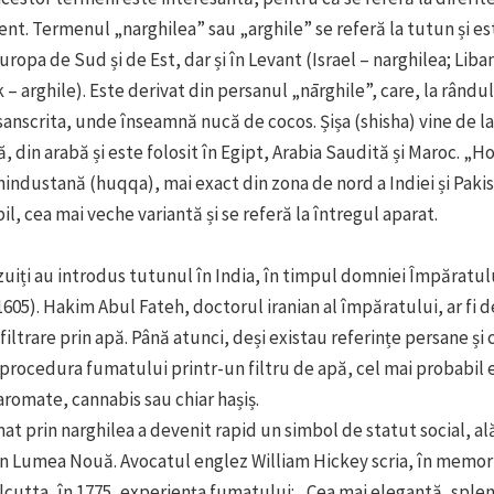
ent. Termenul „narghilea” sau „arghile” se referă la tutun și e
ropa de Sud și de Est, dar și în Levant (Israel – narghilea; Liban,
k – arghile). Este derivat din persanul „nārghile”, care, la rândul
sanscrita, unde înseamnă nucă de cocos. Șișa (shisha) vine de l
ă, din arabă și este folosit în Egipt, Arabia Saudită și Maroc. „
hindustană (huqqa), mai exact din zona de nord a Indiei și Pakis
il, cea mai veche variantă și se referă la întregul aparat.
ezuiți au introdus tutunul în India, în timpul domniei Împăratul
605). Hakim Abul Fateh, doctorul iranian al împăratului, ar fi 
filtrare prin apă. Până atunci, deși existau referințe persane și 
a procedura fumatului printr-un filtru de apă, cel mai probabil 
 aromate, cannabis sau chiar hașiș.
t prin narghilea a devenit rapid un simbol de statut social, ală
n Lumea Nouă. Avocatul englez William Hickey scria, în memorii
alcutta, în 1775, experiența fumatului: „Cea mai elegantă, sple