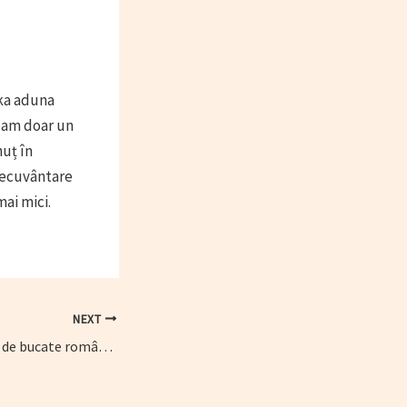
kka aduna
veam doar un
nuț în
necuvântare
mai mici.
NEXT
Istoria marilor cărți de bucate românești. Ctitorii gastronomiei moderne. Păstorel. Epistola a cincea