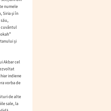
ste numele
 Siria și în
 său,
a cuvântul
Hookah”
tanului și
ui Akbar cel
dezvoltat
chiar indiene
era vorba de
turi de alte
le sale, la
ndidă