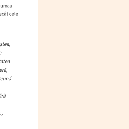
 fumau
ecât cele
ștea,
e
tatea
eră,
reună
ără
.,