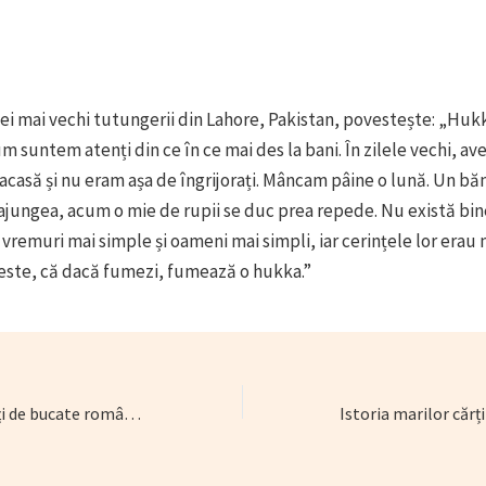
ei mai vechi tutungerii din Lahore, Pakistan, povestește: „Hu
m suntem atenți din ce în ce mai des la bani. În zilele vechi, a
 acasă și nu eram așa de îngrijorați. Mâncam pâine o lună. Un bă
ajungea, acum o mie de rupii se duc prea repede. Nu există bi
 vremuri mai simple și oameni mai simpli, iar cerințele lor erau 
este, că dacă fumezi, fumează o hukka.”
Istoria marilor cărți de bucate românești. Ctitorii gastronomiei moderne. Bacalbașa. Epistola a patra