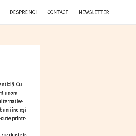
DESPRE NOI
CONTACT
NEWSLETTER
 sticlă. Cu
ră unora
alternative
unii încinși
ecute printr-
 secțiuni din