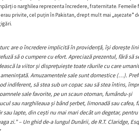
mpărți o narghilea reprezenta încredere, fraternitate. Femeile
i erau privite, cel puțin în Pakistan, drept mult mai „așezate” d
igări.
turc are o încredere implicită în providență, își dorește lini
refuză să o cumpere cu efort. Apreciază prezentul, fără să s
ească la viitor și disprețuiește toate răurile cu care umani
 amenințată. Amuzamentele sale sunt domestice (…). Pref
od indiferent, să stea sub un copac sau să stea întins, împ
oamnele sale favorite, pe un scaun otoman, fumându-și
ucul sau narghileaua și bând șerbet, limonadă sau cafea, f
r sau lapte, din cești nu mai mari decât un degetar, pentru
eaga zi.” – Un ghid de-a lungul Dunării, de R.T. Claridge, Esq
7