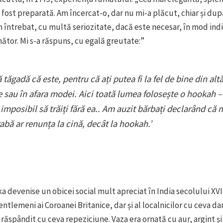
fost preparată. Am încercat-o, dar nu mi-a plăcut, chiar și du
m întrebat, cu multă seriozitate, dacă este necesar, în mod ind
ător. Mi s-a răspuns, cu egală greutate:”
ă tăgadă că este, pentru că ați putea fi la fel de bine din alt
 sau în afara modei. Aici toată lumea folosește o hookah – 
 imposibil să trăiți fără ea.. Am auzit bărbați declarând că 
abă ar renunța la cină, decât la hookah.’
a devenise un obicei social mult apreciat în India secolului XVI
ntlemeni ai Coroanei Britanice, dar și al localnicilor cu ceva d
 răspândit cu ceva repeziciune. Vaza era ornată cu aur, argint ș