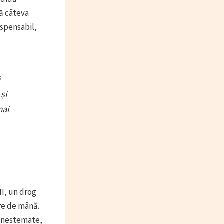
pă câteva
ispensabil,
ă
și
mai
II, un drog
are de mână.
i nestemate,