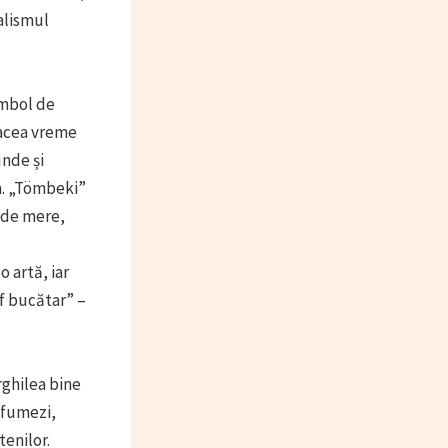
ialismul
imbol de
a acea vreme
unde și
ea. „Tömbeki”
e de mere,
 artă, iar
ef bucătar” –
rghilea bine
 fumezi,
tenilor.