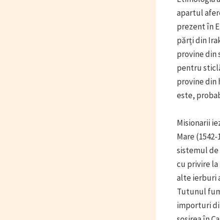
apartul afer
prezent în Eu
părți din Ira
provine din 
pentru sticl
provine din 
este, probab
Misionarii i
Mare (1542-1
sistemul de 
cu privire l
alte ierburi
Tutunul fuma
importuri di
sosirea în C