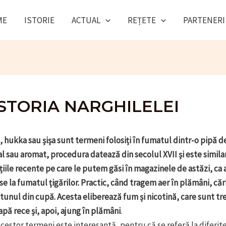
ME
ISTORIE
ACTUAL
REȚETE
PARTENERI
ISTORIA NARGHILELEI
 hukka sau șișa sunt termeni folosiți în fumatul dintr-o pipă de
 sau aromat, procedura datează din secolul XVII și este simila
țiile recente pe care le putem găsi în magazinele de astăzi, ca 
e la fumatul țigărilor. Practic, când tragem aer în plămâni, cărb
tunul din cupă. Acesta eliberează fum și nicotină, care sunt tr
 apă rece și, apoi, ajung în plămâni
.
cestor termeni este interesantă, pentru că se referă la diferite