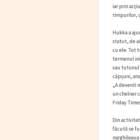
iar prin acț
timpurilor, o
Hukka a ajun
statut, de a
cu ele. Tot 
termenul ini
sau tutunul 
căpșuni, ana
„A devenit n
un chelner c
Friday Time
Din activita
făcută se fu
narghileaua î