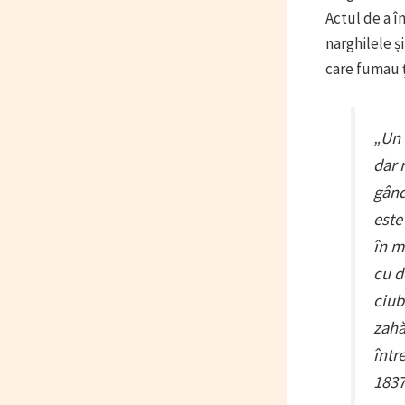
Actul de a î
narghilele ș
care fumau ț
„Un 
dar 
gând
este
în m
cu d
ciub
zahă
într
183