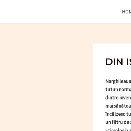
Skip
HO
to
content
DIN 
Narghileaua,
tutun normal
dintre inven
mai sănătoas
încălzesc tu
un filtru de
Etimologia a