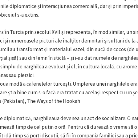
iunile diplomatice și interacțiunea comercială, dar și prin imper
biceiul s-a extins.
s în Turcia prin secolul XVII și reprezenta, în mod similar, un s
ici și numeroasele picturi ale înalților demnitari și sultani de l
turcii au transformat și materialul vazei, din nucă de cocos (de 
țial șișă) sau din lemn în sticlă – și i-au dat numele de narghil
simplu de narghilea a evoluat și el, în cultura locală, cu arom
nas sau piersici.
oua modă a cafenelelor turcești. Umplerea unei narghilele era o
are știa bine cum s-o facă era tratat cu același respect cu un ș
s (Pakistan), The Ways of the Hookah
te diplomatică, narghileaua devenea un act de socializare. O na
mează timp de cel puțin o oră. Pentru că durează o vreme să o
ți dă timp să porți discuții, să fii în compania familiei sau a prie