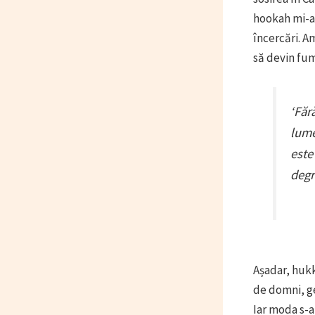
hookah mi-a 
încercări. A
să devin fum
‘Făr
lume
este
degr
Așadar, hukk
de domni, ge
Iar moda s-a