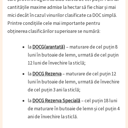
cantitățile maxime admise la hectar să fie chiar și mai
mici decât în cazul vinurilor clasificate ca DOC simplă.
Printre condițiile cele mai importante pentru
obținerea clasificărilor superioare se numără:
la
DOC
G(arantată)
– maturare de cel puțin 8
luni în butoaie de lemn, urmată de cel puțin
12 luni de învechire la sticlă;
la
DOC
G Rezerva
– maturare de cel puțin 12
luni în butoaie de lemn, urmată de învechire
de cel puțin 3 ani la sticlă;
la
DOC
G Rezerva Specială
– cel puțin 18 luni
de maturare în butoaie de lemn și cel puțin 4
ani de învechire la sticlă.