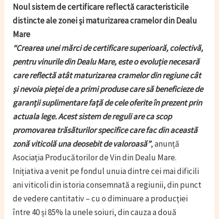
Noul sistem de certificare reflectă caracteristicile
distincte ale zonei și maturizarea cramelor din Dealu
Mare
“Crearea unei mărci de certificare superioară
, colectiv
ă,
pentru vinurile din Dealu Mare,
este o evolu
ție necesară
care reflectă atât maturizarea cramelor din regiune cât
și nevoia pieței de a primi produse care să beneficieze de
garanții suplimentare față de cele oferite în prezent prin
actuala lege. Acest sistem de reguli are ca scop
promovarea trăsăturilor specifice care fac din această
zonă
viticol
ă una deosebit de valoroasă”
, anunță
Asociația Producătorilor de Vin din Dealu Mare.
Inițiativa a venit pe fondul unuia dintre cei mai dificili
ani viticoli din istoria consemnată a regiunii, din punct
de vedere cantitativ – cu o diminuare a producției
între 40 și 85% la unele soiuri, din cauza a două