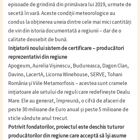
episoade de grindină din primăvara lui 2019, urmate de
secetă în vară. Aceste condiții meteorologice au
condus la obținerea uneia dintre cele mai mici cantități
de vin din istoria documentată a regiunii – dar de o
calitate deosebit de bună.
Inițiatorii noului sistem de certificare – producători
reprezentativi din regiune
Apogeum, Aurelia Vișinescu, Budureasca, Dagon Clan,
Davino, LacertA, Licorna Winehouse, SERVE, Tohani
România și Viile Metamorfosis – acestea sunt cramele
inițiatoare ale setului de reguli care redefinește Dealu
Mare. Ele au generat, împreună, o cifră de afaceri de
peste 30 milioane de Euro anual și peste 5 milioane de
sticle vândute anul trecut.
Potrivit fondatorilor, proiectul este deschis tuturor
producătorilor din regiune care acceptă să își asume