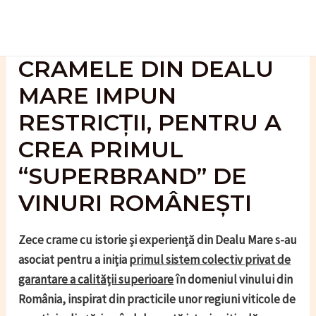
Skip
to
content
CRAMELE DIN DEALU
MARE IMPUN
RESTRICȚII, PENTRU A
CREA PRIMUL
“SUPERBRAND” DE
VINURI ROMÂNEȘTI
Zece crame cu istorie și experiență din Dealu Mare s-au
asociat pentru a iniția
primul
sistem
colectiv privat
de
garantare a calit
ății superioare
în domeniul vinului din
România, inspirat din practicile unor regiuni viticole de