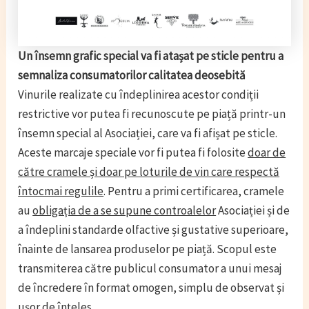
Un
însemn grafic special va fi atașat pe sticle pentru a
semnaliza
consumatorilor calitatea deosebită
Vinurile realizate cu îndeplinirea acestor condiții
restrictive vor putea fi recunoscute pe piață printr-un
însemn special al Asociației, care va fi afișat pe sticle.
Aceste marcaje speciale vor fi putea fi folosite
doar de
către cramele și doar pe loturile de vin care respectă
întocmai regulile
. Pentru a primi certificarea, cramele
au
obligația de a se supune controalelor
Asociației și de
a îndeplini standarde olfactive și gustative superioare,
înainte de lansarea produselor pe piață. Scopul este
transmiterea către publicul consumator a unui mesaj
de încredere în format omogen, simplu de observat și
ușor de înțeles.