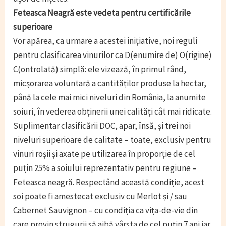
Feteasca Neagră este vedeta pentru certificările
superioare
Vor apărea, ca urmare a acestei inițiative, noi reguli
pentru clasificarea vinurilor ca D(enumire de) O(rigine)
C(ontrolată) simplă: ele vizează, în primul rând,
micșorarea voluntară a cantităților produse la hectar,
până la cele mai mici niveluri din România, la anumite
soiuri, în vederea obținerii unei calități cât mai ridicate.
Suplimentar clasificării DOC, apar, însă, și trei noi
niveluri superioare de calitate – toate, exclusiv pentru
vinuri roșii și axate pe utilizarea în proporție de cel
puțin 25% a soiului reprezentativ pentru regiune –
Feteasca neagră. Respectând această condiție, acest
soi poate fi amestecat exclusiv cu Merlot și / sau
Cabernet Sauvignon – cu condiția ca vița-de-vie din
care provin strugurii să aibă vârsta de cel puțin 7 ani iar