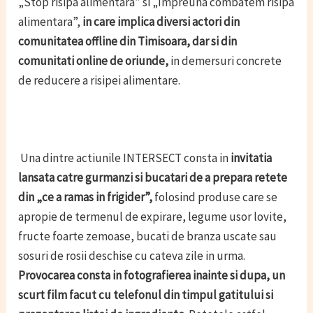
„Stop risipa alimentara” si „Impreuna combatem risipa
alimentara”,
in care implica diversi actori din
comunitatea offline din Timisoara, dar si din
comunitati online de oriunde,
in demersuri concrete
de reducere a risipei alimentare.
Una dintre actiunile INTERSECT consta in
invitatia
lansata catre gurmanzi si bucatari de a prepara retete
din „ce a ramas in frigider”,
folosind produse care se
apropie de termenul de expirare, legume usor lovite,
fructe foarte zemoase, bucati de branza uscate sau
sosuri de rosii deschise cu cateva zile in urma.
Provocarea consta in fotografierea inainte si dupa, un
scurt film facut cu telefonul din timpul gatitului si