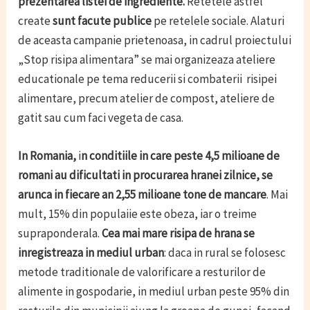
prezentarea listei de ingrediente.
Retetele astfel
create
sunt facute publice
pe retelele sociale. Alaturi
de aceasta campanie prietenoasa, in cadrul proiectului
„Stop risipa alimentara” se mai organizeaza ateliere
educationale pe tema reducerii si combaterii risipei
alimentare, precum atelier de compost, ateliere de
gatit sau cum faci vegeta de casa.
In Romania,
i
n conditiile in care peste 4,5 milioane de
romani au dificultati in procurarea hranei zilnice, se
arunca in fiecare an
2,55 milioane tone de mancare
. Mai
mult, 15% din populaiie este obeza, iar o treime
supraponderala.
Cea mai mare risipa de hrana se
inregistreaza in mediul urban
: daca in rural se folosesc
metode traditionale de valorificare a resturilor de
alimente in gospodarie, in mediul urban peste 95% din