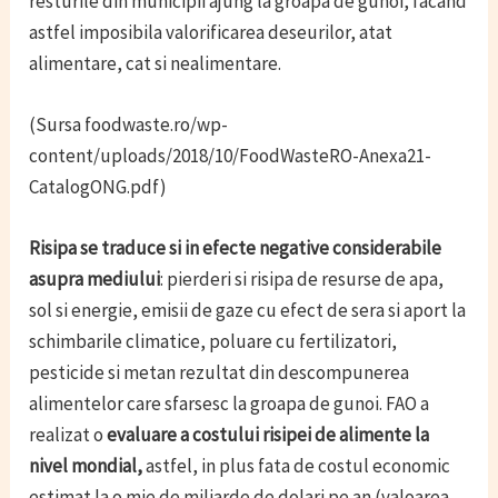
resturile din municipii ajung la groapa de gunoi, facand
astfel imposibila valorificarea deseurilor, atat
alimentare, cat si nealimentare.
(Sursa foodwaste.ro/wp-
content/uploads/2018/10/FoodWasteRO-Anexa21-
CatalogONG.pdf)
Risipa se traduce si in efecte negative considerabile
asupra mediului
: pierderi si risipa de resurse de apa,
sol si energie, emisii de gaze cu efect de sera si aport la
schimbarile climatice, poluare cu fertilizatori,
pesticide si metan rezultat din descompunerea
alimentelor care sfarsesc la groapa de gunoi. FAO a
realizat o
evaluare a costului risipei de alimente la
nivel mondial,
astfel, in plus fata de costul economic
estimat la o mie de miliarde de dolari pe an (valoarea