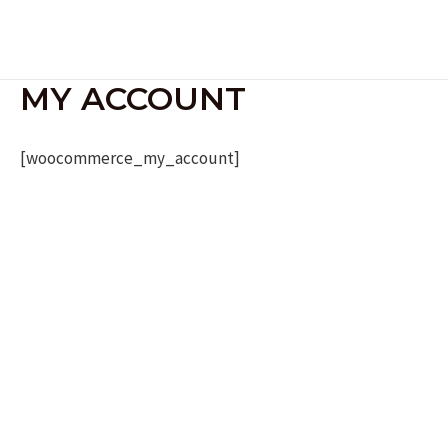
Skip
to
content
MY ACCOUNT
[woocommerce_my_account]