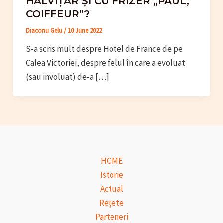
HALVIȚAR ȘI CU FRIZER „PAUL,
COIFFEUR”?
Diaconu Gelu
/
10 June 2022
S-a scris mult despre Hotel de France de pe
Calea Victoriei, despre felul în care a evoluat
(sau involuat) de-a […]
HOME
Istorie
Actual
Rețete
Parteneri