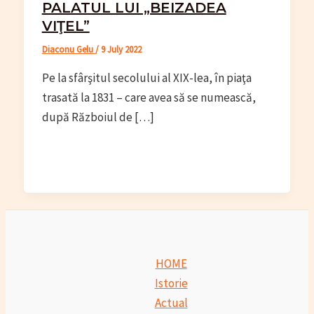
PALATUL LUI „BEIZADEA
VIŢEL”
Diaconu Gelu
/
9 July 2022
Pe la sfârşitul secolului al XIX-lea, în piaţa
trasată la 1831 – care avea să se numească,
după Războiul de […]
HOME
Istorie
Actual