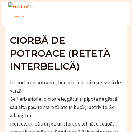
Skip
to
Main
Menu
content
CIORBĂ DE
POTROACE (REȚETĂ
INTERBELICĂ)
La ciorba de potroace, borșul e înlocuit cu zeamă de
varză.
Se fierb aripile, picioarele, gâtul și pipota de gâscă
sau altă pasăre mare tăiate în bucăți potrivite. Se
adaugă un
morcov, un pătrunjel, un sfert de țelină, o ceapă,
toate tăiate mărunt. Se adaugă 2-3 linguri orez ales