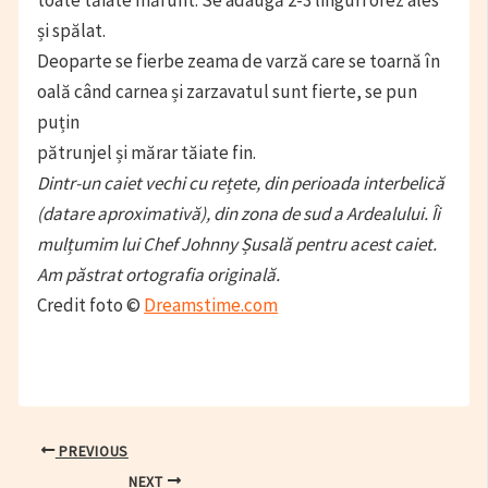
și spălat.
Deoparte se fierbe zeama de varză care se toarnă în
oală când carnea și zarzavatul sunt fierte, se pun
puțin
pătrunjel și mărar tăiate fin.
Dintr-un caiet vechi cu rețete, din perioada interbelică
(datare aproximativă), din zona de sud a Ardealului. Îi
mulțumim lui Chef Johnny Șusală pentru acest caiet.
Am păstrat ortografia originală.
Credit foto ©
Dreamstime.com
Post
PREVIOUS
navigation
NEXT