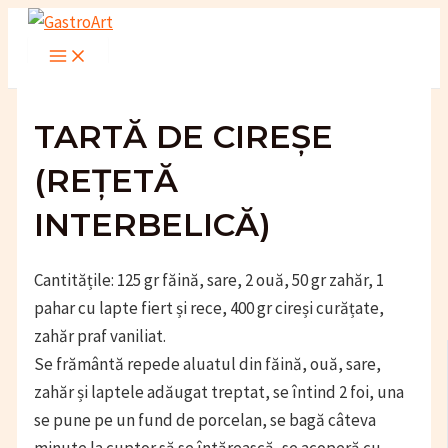
Skip
to
Main
Menu
content
TARTĂ DE CIREȘE
(REȚETĂ
INTERBELICĂ)
Cantitățile: 125 gr făină, sare, 2 ouă, 50 gr zahăr, 1
pahar cu lapte fiert și rece, 400 gr cireși curățate,
zahăr praf vaniliat.
Se frământă repede aluatul din făină, ouă, sare,
zahăr și laptele adăugat treptat, se întind 2 foi, una
se pune pe un fund de porcelan, se bagă câteva
minute la cuptor să se întărească, se acoperă cu