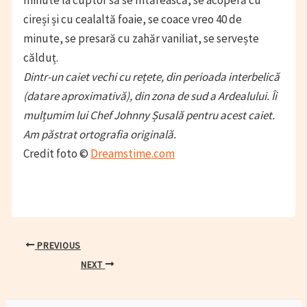
cireși și cu cealaltă foaie, se coace vreo 40 de
minute, se presară cu zahăr vaniliat, se servește
călduț.
Dintr-un caiet vechi cu rețete, din perioada interbelică
(datare aproximativă), din zona de sud a Ardealului. Îi
mulțumim lui Chef Johnny Șusală pentru acest caiet.
Am păstrat ortografia originală.
Credit foto ©
Dreamstime.com
Post
PREVIOUS
navigation
NEXT