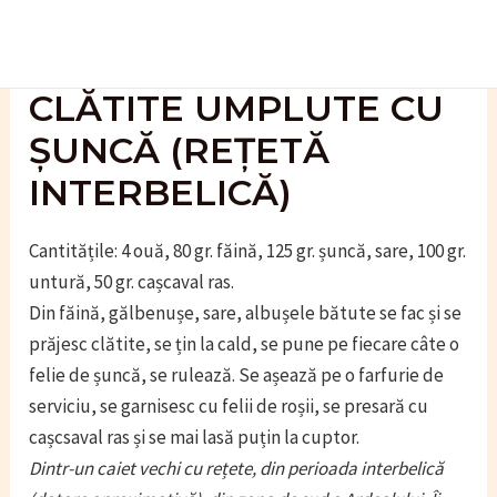
Skip
to
content
CLĂTITE UMPLUTE CU
ȘUNCĂ (REȚETĂ
INTERBELICĂ)
Cantitățile: 4 ouă, 80 gr. făină, 125 gr. șuncă, sare, 100 gr.
untură, 50 gr. cașcaval ras.
Din făină, gălbenușe, sare, albușele bătute se fac și se
prăjesc clătite, se țin la cald, se pune pe fiecare câte o
felie de șuncă, se rulează. Se așează pe o farfurie de
serviciu, se garnisesc cu felii de roșii, se presară cu
cașcsaval ras și se mai lasă puțin la cuptor.
Dintr-un caiet vechi cu rețete, din perioada interbelică