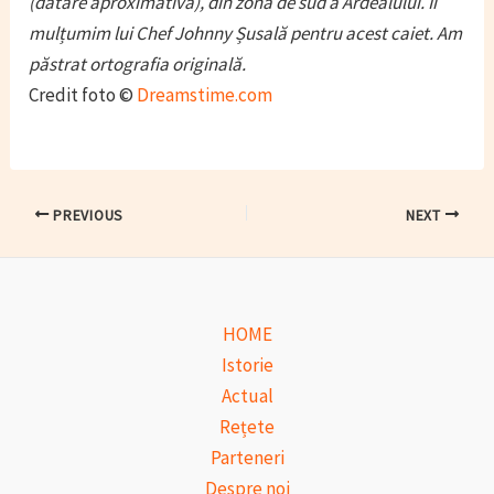
(datare aproximativă), din zona de sud a Ardealului. Îi
mulțumim lui Chef Johnny Șusală pentru acest caiet. Am
păstrat ortografia originală.
Credit foto ©
Dreamstime.com
Post
PREVIOUS
NEXT
navigation
HOME
Istorie
Actual
Rețete
Parteneri
Despre noi