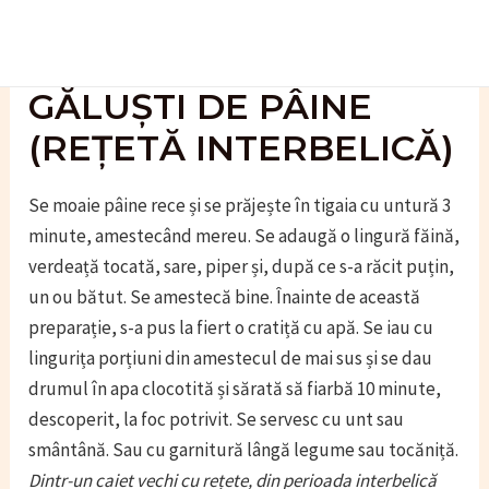
Skip
to
content
GĂLUȘTI DE PÂINE
(REȚETĂ INTERBELICĂ)
Se moaie pâine rece și se prăjește în tigaia cu untură 3
minute, amestecând mereu. Se adaugă o lingură făină,
verdeață tocată, sare, piper și, după ce s-a răcit puțin,
un ou bătut. Se amestecă bine. Înainte de această
preparație, s-a pus la fiert o cratiță cu apă. Se iau cu
lingurița porțiuni din amestecul de mai sus și se dau
drumul în apa clocotită și sărată să fiarbă 10 minute,
descoperit, la foc potrivit. Se servesc cu unt sau
smântână. Sau cu garnitură lângă legume sau tocăniță.
Dintr-un caiet vechi cu rețete, din perioada interbelică