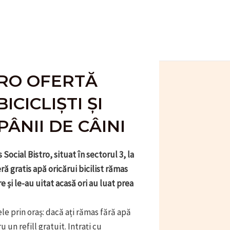
STRO OFERTĂ
CICLIȘTI ȘI
ÂNII DE CÂINI
ocial Bistro, situat în sectorul 3, la
ră gratis apă oricărui bicilist rămas
e și le-au uitat acasă ori au luat prea
le prin oraș: dacă ați rămas fără apă
 un refill gratuit. Intrați cu