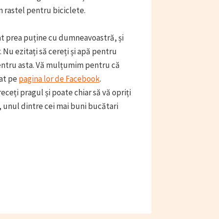
n rastel pentru biciclete.
luat prea puține cu dumneavoastră, și
. Nu ezitați să cereți și apă pentru
ntru asta. Vă mulțumim pentru că
tat pe
pagina lor de Facebook
.
treceți pragul și poate chiar să vă opriți
, unul dintre cei mai buni bucătari