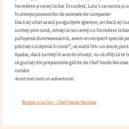
încredere și cereți la bar. În curând, Lulu’s va monta și u
În atenția posesorilor de animale de companie!
Dacă ați uitat acasă pungulițele igienice, ori dacă ați 
sunteți prin zonă, intrați la noi cereți cu încredere la bar
pufoșenia dumneavoastră, avem un recipent special pe
păstrați curățenia în zonă!”, se arată într-un anunț pos
Așadar, dacă sunteți în aceste situații, nu vă sfiiți să le 
să gustați din preparatele gătite de Chef Vasile Nicolae
români.
Acest text este un advertorial.
Burger a la Cluj – Chef Vasile Nicolae