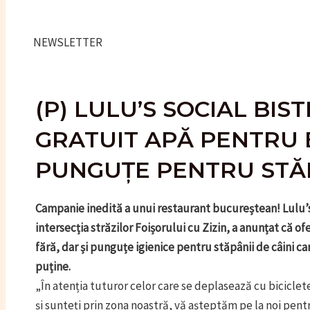
NEWSLETTER
(P) LULU’S SOCIAL BI
GRATUIT APĂ PENTRU BI
PUNGUȚE PENTRU STĂP
Campanie inedită a unui restaurant bucureștean! Lulu’s S
intersecția străzilor Foișorului cu Zizin, a anunțat că ofe
fără, dar și punguțe igienice pentru stăpânii de câini car
puține.
„În atenția tuturor celor care se deplasează cu biciclete
și sunteți prin zona noastră, vă așteptăm pe la noi pentru