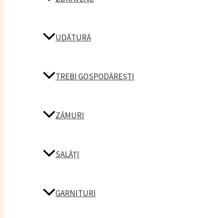
UDĂTURĂ
TREBI GOSPODĂREȘTI
ZĂMURI
SALĂȚI
GARNITURI