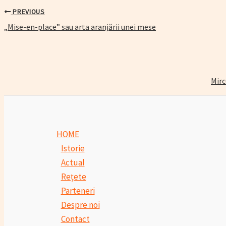
PREVIOUS
Post
„Mise-en-place” sau arta aranjării unei mese
navigation
Mirc
HOME
Istorie
Actual
Rețete
Parteneri
Despre noi
Contact