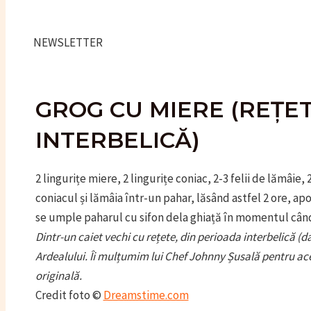
NEWSLETTER
GROG CU MIERE (REȚE
INTERBELICĂ)
2 lingurițe miere, 2 lingurițe coniac, 2-3 felii de lămâie,
coniacul și lămâia într-un pahar, lăsând astfel 2 ore, ap
se umple paharul cu sifon dela ghiață în momentul când
Dintr-un caiet vechi cu rețete, din perioada interbelică (
Ardealului. Îi mulțumim lui Chef Johnny Șusală pentru ace
originală.
Credit foto ©
Dreamstime.com