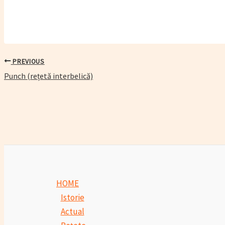
PREVIOUS
Post
Punch (rețetă interbelică)
navigation
HOME
Istorie
Actual