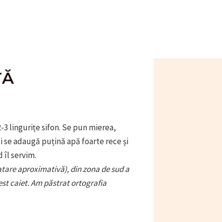
TĂ
 2-3 lingurițe sifon. Se pun mierea,
oi se adaugă puțină apă foarte rece și
 îl servim.
datare aproximativă), din zona de sud a
st caiet. Am păstrat ortografia