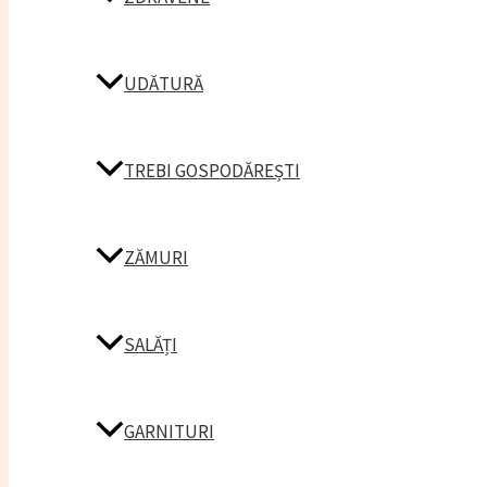
UDĂTURĂ
TREBI GOSPODĂREȘTI
ZĂMURI
SALĂȚI
GARNITURI