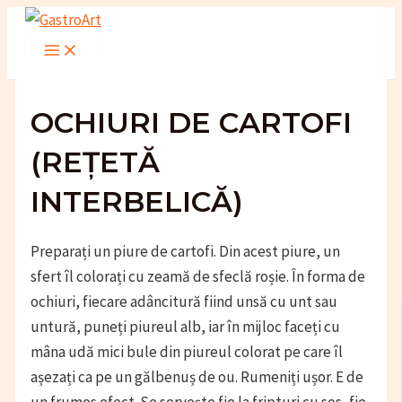
Skip
to
Main
Menu
content
OCHIURI DE CARTOFI
(REȚETĂ
INTERBELICĂ)
Preparați un piure de cartofi. Din acest piure, un
sfert îl colorați cu zeamă de sfeclă roșie. În forma de
ochiuri, fiecare adâncitură fiind unsă cu unt sau
untură, puneți piureul alb, iar în mijloc faceți cu
mâna udă mici bule din piureul colorat pe care îl
așezați ca pe un gălbenuș de ou. Rumeniți ușor. E de
un frumos efect. Se servește fie la fripturi cu sos, fie