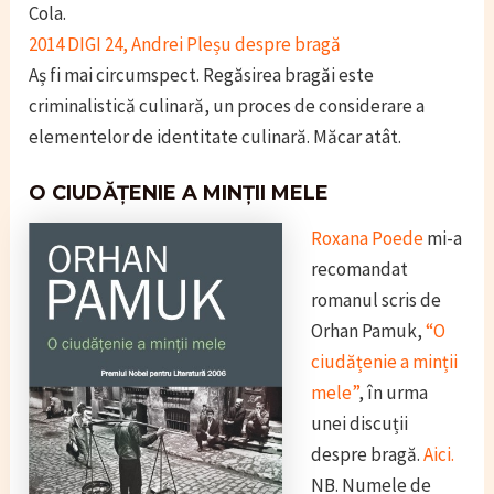
Cola.
2014 DIGI 24, Andrei Pleșu despre bragă
Aș fi mai circumspect. Regăsirea bragăi este
criminalistică culinară, un proces de considerare a
elementelor de identitate culinară. Măcar atât.
O CIUDĂȚENIE A MINȚII MELE
Roxana Poede
mi-a
recomandat
romanul scris de
Orhan Pamuk,
“O
ciudățenie a minții
mele”
, în urma
unei discuții
despre bragă.
Aici.
NB. Numele de