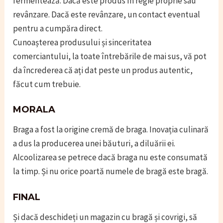
fermentează. Dacă este produs în regie proprie sau
revânzare. Dacă este revânzare, un contact eventual
pentru a cumpăra direct.
Cunoașterea produsului și sinceritatea
comerciantului, la toate întrebările de mai sus, vă pot
da încrederea că ați dat peste un produs autentic,
făcut cum trebuie.
MORALA
Braga a fost la origine cremă de braga. Inovația culinară
a dus la producerea unei băuturi, a diluării ei.
Alcoolizarea se petrece dacă braga nu este consumată
la timp. Și nu orice poartă numele de bragă este bragă.
FINAL
Și dacă deschideți un magazin cu bragă și covrigi, să