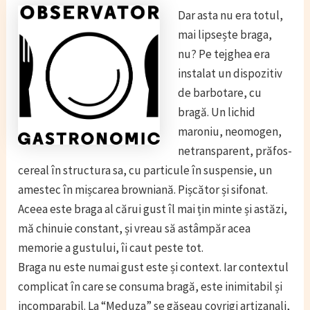
Dar asta nu era totul,
mai lipsește braga,
nu? Pe tejghea era
instalat un dispozitiv
de barbotare, cu
bragă. Un lichid
maroniu, neomogen,
netransparent, prăfos-
cereal în structura sa, cu particule în suspensie, un
amestec în mișcarea browniană. Pișcător și sifonat.
Aceea este braga al cărui gust îl mai țin minte și astăzi,
mă chinuie constant, și vreau să astâmpăr acea
memorie a gustului, îi caut peste tot.
Braga nu este numai gust este și context. Iar contextul
complicat în care se consuma bragă, este inimitabil și
incomparabil. La “Meduza” se găseau covrigi artizanali,