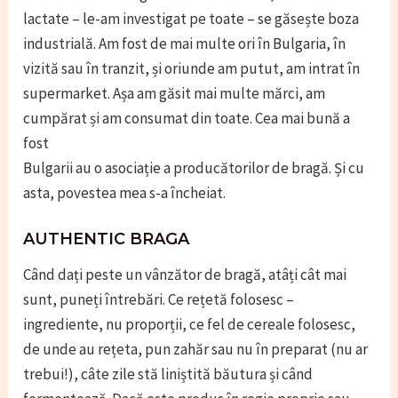
lactate – le-am investigat pe toate – se găsește boza
industrială. Am fost de mai multe ori în Bulgaria, în
vizită sau în tranzit, și oriunde am putut, am intrat în
supermarket. Așa am găsit mai multe mărci, am
cumpărat și am consumat din toate. Cea mai bună a
fost
Bulgarii au o asociație a producătorilor de bragă. Și cu
asta, povestea mea s-a încheiat.
AUTHENTIC BRAGA
Când dați peste un vânzător de bragă, atâți cât mai
sunt, puneți întrebări. Ce rețetă folosesc –
ingrediente, nu proporții, ce fel de cereale folosesc,
de unde au rețeta, pun zahăr sau nu în preparat (nu ar
trebui!), câte zile stă liniștită băutura și când