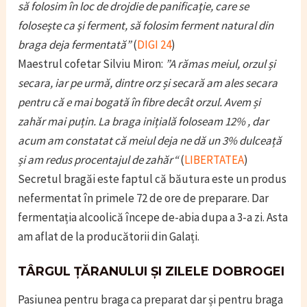
să folosim în loc de drojdie de panificaţie, care se
foloseşte ca şi ferment, să folosim ferment natural din
braga deja fermentată”
(
DIGI 24
)
Maestrul cofetar Silviu Miron:
”A rămas meiul, orzul și
secara, iar pe urmă, dintre orz și secară am ales secara
pentru că e mai bogată în fibre decât orzul. Avem și
zahăr mai puțin. La braga inițială foloseam 12% , dar
acum am constatat că meiul deja ne dă un 3% dulceață
și am redus procentajul de zahăr“
(
LIBERTATEA
)
Secretul bragăi este faptul că băutura este un produs
nefermentat în primele 72 de ore de preparare. Dar
fermentația alcoolică începe de-abia dupa a 3-a zi. Asta
am aflat de la producătorii din Galați.
TÂRGUL ȚĂRANULUI ȘI ZILELE DOBROGEI
Pasiunea pentru braga ca preparat dar și pentru braga