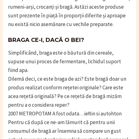
rumeni-arși, crocanți și bragă. Astăzi aceste produse
sunt prezente în piață în proporții diferite și aproape
nu există nicio asemănare cu vechile preparate.
BRAGA CE-I, DACĂ O BEI?
Simplificând, braga este o băutură din cereale,
supuse unui proces de fermentare, lichidul suport
fiind apa.
Dilemă deci, ce este braga de azi? Este bragă doar un
produs realizat conform rețetei originale? Care este
acea rețetă originală? Pe ce rețetă de bragă mizăm
pentru a o considera reper?
2007 METROPOTAM A fost odata…ieftin si autohton
Pentru că după ce ne-am lămurit că pentru unii
consumul de bragă ar însemna să compare un gust