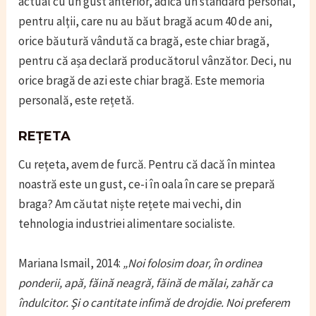
actual cu un gust anterior, adică un standard personal,
pentru alții, care nu au băut bragă acum 40 de ani,
orice băutură vândută ca bragă, este chiar bragă,
pentru că așa declară producătorul vânzător. Deci, nu
orice bragă de azi este chiar bragă. Este memoria
personală, este rețetă.
REȚETA
Cu rețeta, avem de furcă. Pentru că dacă în mintea
noastră este un gust, ce-i în oala în care se prepară
braga? Am căutat niște rețete mai vechi, din
tehnologia industriei alimentare socialiste.
Mariana Ismail, 2014:
„Noi folosim doar, în ordinea
ponderii, apă, făină neagră, făină de mălai, zahăr ca
îndulcitor. Şi o cantitate infimă de drojdie. Noi preferem