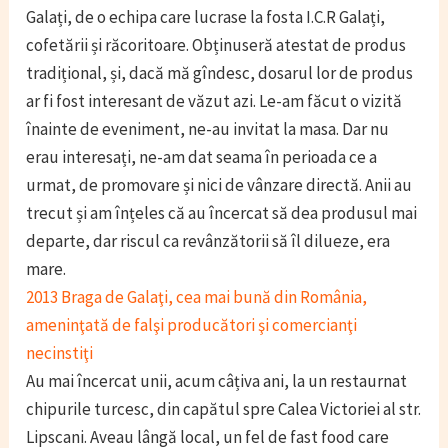
Galați, de o echipa care lucrase la fosta I.C.R Galați,
cofetării și răcoritoare. Obținuseră atestat de produs
tradițional, și, dacă mă gîndesc, dosarul lor de produs
ar fi fost interesant de văzut azi. Le-am făcut o vizită
înainte de eveniment, ne-au invitat la masa. Dar nu
erau interesați, ne-am dat seama în perioada ce a
urmat, de promovare și nici de vânzare directă. Anii au
trecut și am înțeles că au încercat să dea produsul mai
departe, dar riscul ca revânzătorii să îl dilueze, era
mare.
2013 Braga de Galaţi, cea mai bună din România,
ameninţată de falşi producători şi comercianţi
necinstiţi
Au mai încercat unii, acum câțiva ani, la un restaurnat
chipurile turcesc, din capătul spre Calea Victoriei al str.
Lipscani. Aveau lângă local, un fel de fast food care