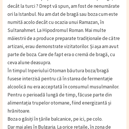
decât la turci ? Drept vă spun, am fost de nenumărate
ori la Istanbul. Nu am dat de bragă sau boza cum este
numită acolo decât cu ocazia unui Ramazan, în
Sultanahmet. La Hipodromul Roman. Mai multe
măiestrii de a produce preparate tradiționale de către
artizani, erau demonstrate vizitatorilor. Și așa am avut
parte de boza. Care de fapt era o cremă de bragă, cu
ceva alune deasupra.
În timpul Inperiului Otoman băutura boza/bragă
fusese interzisă pentru că în starea de fermentație
alcoolică nu era acceptată în consumul musulmanilor.
Pentru o perioadă lungă de timp, făcuse parte din
alimentația trupelor otomane, fiind energizantă și
hrănitoare.
Boza o găsiți în țările balcanice, pe ici, pe colo.
Dar mai ales în Bulgaria. La orice retaile, în zona de