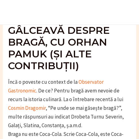
Skip
to
content
GÂLCEAVĂ DESPRE
BRAGĂ, CU ORHAN
PAMUK (ȘI ALTE
CONTRIBUȚII)
Încă o poveste cu context de la
Observator
Gastronomic
. De ce? Pentru bragă avem nevoie de
recurs la istoria culinară. La o întrebare recentă a lui
Cosmin Dragomir
, “Pe unde se mai găsește bragă?”,
multe răspunsuri au indicat Drobeta Turnu Severin,
Galați, Slatina, Constanța, ș.a.m.d.
Braga nu este Coca-Cola. Scrie Coca-Cola, este Coca-