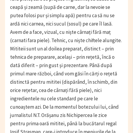
ceapă și zeamă (supă de carne, dar la nevoie se
putea folosi pur și simplu apă) pentru ca să nu se
ardă nici carnea, nici sucul (sosul) pe care îl lasă.
Avem de a face, vizual, cu niște cârnați fără maț
(carnati fara piele). Tehnic, cu niște chiftele alungite.
Mititeii sunt un al doilea preparat, distinct – prin
tehnica de preparare, același – prin rețetă, încă o
dată diferit – prin gust și prezentare. Până după
primul mare război, când vom găsi în cărți o rețetă
distinctă pentru mititei (dispărând, în schimb, din
orice rețetar, cea de cârnați fără piele), nici
ingredientele nu cele standard pe care le
cunoaștem azi. De la momentul botezului lui, când
jurnalistul N.T. Orășanu zis Nichipercea le zice
pentru prima oară mititei, până la bucătarul regal
Iosif Strasman, care-i introduce în meniurile de la