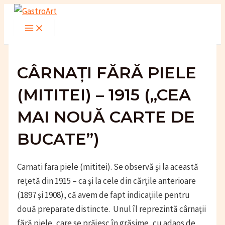
Skip
to
Main
Menu
content
CÂRNAȚI FĂRĂ PIELE
(MITITEI) – 1915 („CEA
MAI NOUĂ CARTE DE
BUCATE”)
Carnati fara piele (mititei). Se observă și la această
rețetă din 1915 – ca și la cele din cărțile anterioare
(1897 și 1908), că avem de fapt indicațiile pentru
două preparate distincte. Unul îl reprezintă cârnații
fără piele, care se prăjesc în grăsime, cu adaos de