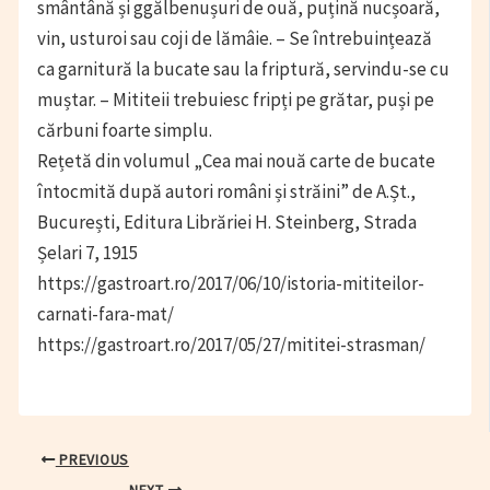
smântână și ggălbenușuri de ouă, puțină nucșoară,
vin, usturoi sau coji de lămâie. – Se întrebuințează
ca garnitură la bucate sau la friptură, servindu-se cu
muștar. – Mititeii trebuiesc fripți pe grătar, puși pe
cărbuni foarte simplu.
Rețetă din volumul „Cea mai nouă carte de bucate
întocmită după autori români și străini” de A.Șt.,
București, Editura Librăriei H. Steinberg, Strada
Șelari 7, 1915
https://gastroart.ro/2017/06/10/istoria-mititeilor-
carnati-fara-mat/
https://gastroart.ro/2017/05/27/mititei-strasman/
Post
PREVIOUS
navigation