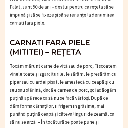
Palat, sunt 50 de ani – destui pentru ca rețeta să se
impună și să se fixeze și să se renunțe la denumirea
carnati fara piele.
CARNATI FARA PIELE
(MITITEI) – REȚETA
Tocăm mărunt carne de vită sau de porc, îi scoatem
vinele toate și zgârciturile, le sărăm, le presărăm cu
piper sau cu ardei pisat, le amestecă cu ceapă și cu
seu sau slănină, dacă e carnea de porc, șoi adăogăm
puțină apă rece ca să nu se facă vârtoși. După ce
dăm forma cârnaților, îi frigem în grăsime, mai
punând puțină ceapă și câteva linguri de zeamă, ca
să nu se arză. – În tocătură se poate pune și