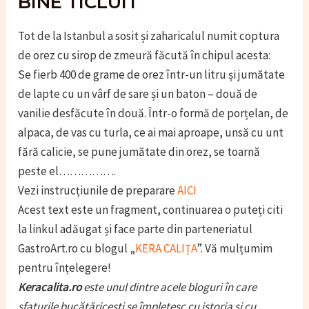
BINE TICLUIT
Tot de la Istanbul a sosit și zaharicalul numit coptura
de orez cu sirop de zmeură făcută în chipul acesta:
Se fierb 400 de grame de orez într-un litru și jumătate
de lapte cu un vârf de sare și un baton – două de
vanilie desfăcute în două. Într-o formă de porțelan, de
alpaca, de vas cu turla, ce ai mai aproape, unsă cu unt
fără calicie, se pune jumătate din orez, se toarnă
peste el…………….
Vezi instrucțiunile de preparare
AICI
Acest text este un fragment, continuarea o puteți citi
la linkul adăugat și face parte din parteneriatul
GastroArt.ro cu blogul „
KERA CALIȚA
”. Vă mulțumim
pentru înțelegere!
Keracalita.ro
este unul dintre acele bloguri în care
sfaturile bucătăricești se împletesc cu istoria și cu