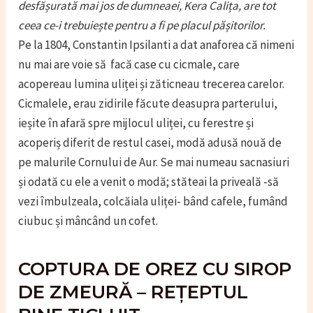
desfășurată mai jos de dumneaei, Kera Calița, are tot
ceea ce-i trebuiește pentru a fi pe placul pășitorilor.
Pe la 1804, Constantin Ipsilanti a dat anaforea că nimeni
nu mai are voie să facă case cu cicmale, care
acopereau lumina uliței și zăticneau trecerea carelor.
Cicmalele, erau zidirile făcute deasupra parterului,
ieșite în afară spre mijlocul uliței, cu ferestre și
acoperiș diferit de restul casei, modă adusă nouă de
pe malurile Cornului de Aur. Se mai numeau sacnasiuri
și odată cu ele a venit o modă; stăteai la priveală -să
vezi îmbulzeala, colcăiala uliței- bând cafele, fumând
ciubuc și mâncând un cofet.
COPTURA DE OREZ CU SIROP
DE ZMEURĂ – REȚEPTUL