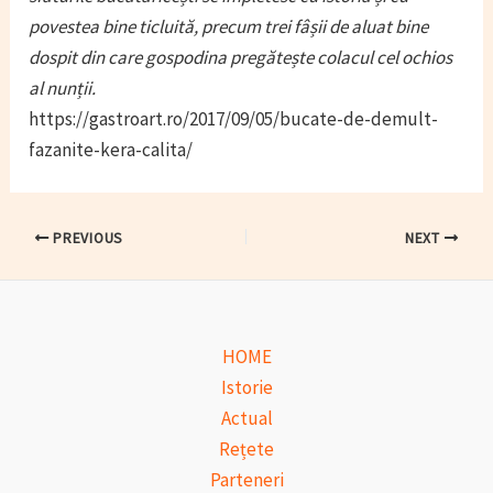
povestea bine ticluită, precum trei fâșii de aluat bine
dospit din care gospodina pregătește colacul cel ochios
al nunții.
https://gastroart.ro/2017/09/05/bucate-de-demult-
fazanite-kera-calita/
Post
PREVIOUS
NEXT
navigation
HOME
Istorie
Actual
Rețete
Parteneri