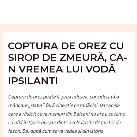
Skip
to
content
COPTURA DE OREZ CU
SIROP DE ZMEURĂ, CA-
N VREMEA LUI VODĂ
IPSILANTI
Coptura de orez poate fi, prea adesea, considerată o
mâncare „slabă”, fără cine știe ce rădăcini. Dar acela
care a răsfoit ceva meniuri din Balcani nu are a se teme
că află în tipsie bucate dintr-acele lipsite de gust și de
fason. Ba, după cum se va vedea și din istoria