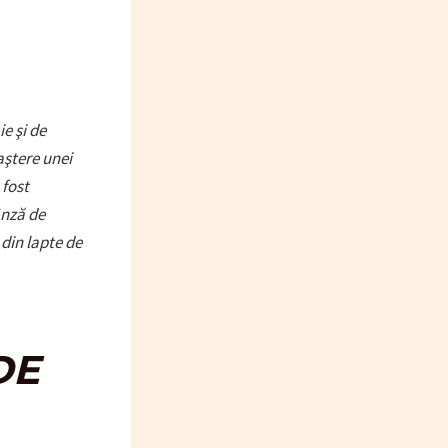
e şi de
aştere unei
 fost
ânză de
din lapte de
DE