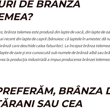
URI DE BRÂNZĂ
EMEA?
e, brânza telemea este produsă din lapte de vacă, din lapte de oai
mai recent din lapte de capră (bănuiesc că laptele în amestec dă n
brânză care deschide calea falsurilor). La început brânza telemea
lapte de oaie şi era cunoscută sub numele de brânză albă sau br
erea la producţia industrială a impus producerea brânzei telemea 
PREFERĂM, BRÂNZA 
ŢĂRANI SAU CEA