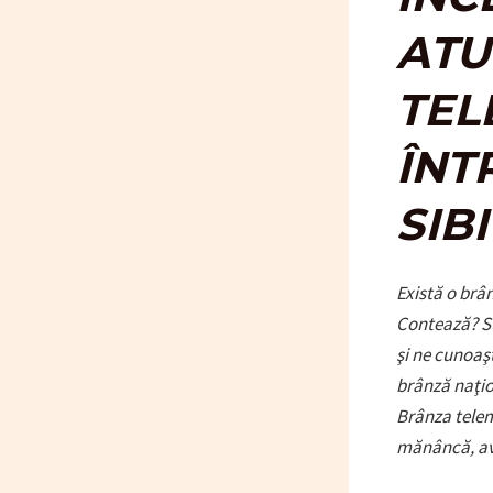
ATU
TEL
ÎNT
SIB
Există o brâ
Contează? S
şi ne cunoaş
brânză naţio
Brânza telem
mănâncă, av