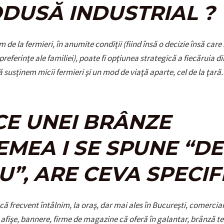
DUSĂ INDUSTRIAL ?
e la fermieri, în anumite condiţii (fiind însă o decizie însă care 
preferinţe ale familiei), poate fi opţiunea strategică a fiecăruia di
susţinem micii fermieri şi un mod de viaţă aparte, cel de la ţară.
CE UNEI BRÂNZE
EMEA I SE SPUNE “DE
IU”, ARE CEVA SPECIF
că frecvent întâlnim, la oraş, dar mai ales în Bucureşti, comercia
n afişe, bannere, firme de magazine că oferă în galantar, brânză t