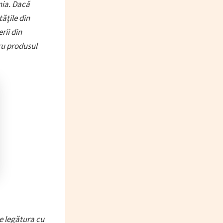
nia. Dacă
tăţile din
rii din
tru produsul
e legătura cu