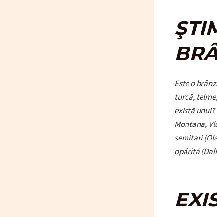
ŞTI
BRÂ
Este o brânz
turcă, telme,
există unul?
Montana, Vlă
semitari (Ola
opărită (Dal
EXI