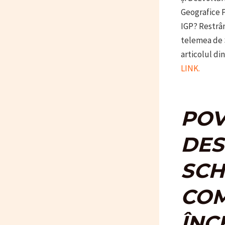
Geografice P
IGP? Restrân
telemea de S
articolul di
LINK.
POV
DES
SCH
COM
ÎNC