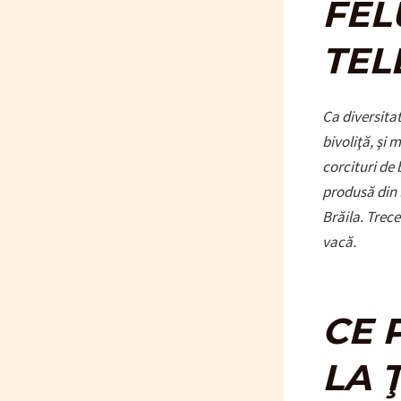
FEL
TEL
Ca diversitat
bivoliţă, şi 
corcituri de 
produsă din 
Brăila. Trec
vacă.
CE 
LA 