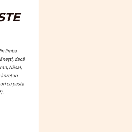
STE
din limba
mâneşti, dacă
ran, Năsal,
rânzeturi
turi cu pasta
).