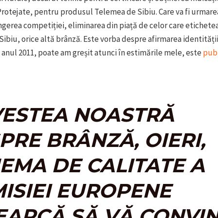
rotejate, pentru produsul Telemea de Sibiu. Care va fi urmare
gerea competiției, eliminarea din piață de celor care etichete
ibiu, orice altă brânză. Este vorba despre afirmarea identității
n anul 2011, poate am greșit atunci în estimările mele, este
publ
ESTEA NOASTRĂ
PRE BRÂNZĂ, OIERI,
EMA DE CALITATE A
ISIEI EUROPENE
EARCĂ SĂ VĂ CONVIN