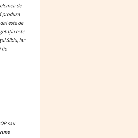
telemea de
ză produsă
 da! este de
egetaţia este
ul Sibiu, iar
 fie
DOP sau
rune