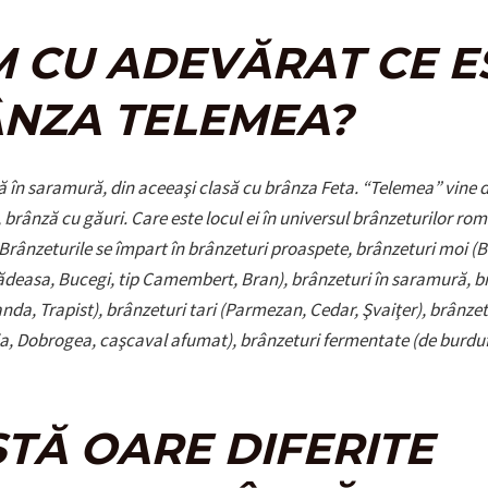
M CU ADEVĂRAT CE E
NZA TELEMEA?
ă în saramură, din aceeaşi clasă cu brânza Feta. “Telemea” vine 
 brânză cu găuri. Care este locul ei în universul brânzeturilor ro
 Brânzeturile se împart în brânzeturi proaspete, brânzeturi moi (B
deasa, Bucegi, tip Camembert, Bran), brânzeturi în saramură, b
nda, Trapist), brânzeturi tari (Parmezan, Cedar, Şvaiţer), brânze
ia, Dobrogea, caşcaval afumat), brânzeturi fermentate (de burduf
STĂ OARE DIFERITE