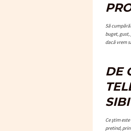
PRO
Să cumpărăm d
buget, gust, 
dacă vrem să 
DE 
TEL
SIB
Ce ştim este 
pretind, pri