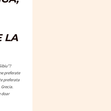
E LA
Sibiu”?
e preferate
te preferata
 Grecia.
e doar