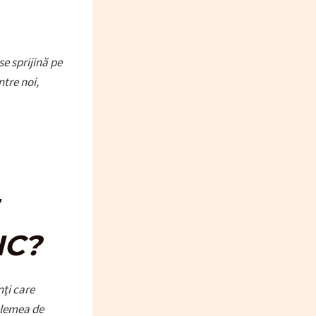
se sprijină pe
ntre noi,
IC?
nţi care
elemea de