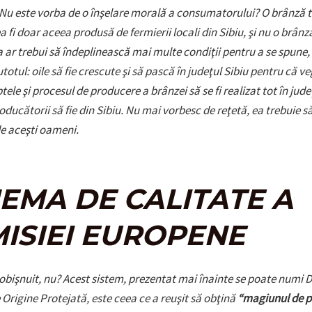
 Nu este vorba de o înşelare morală a consumatorului? O brânză 
a fi doar aceea produsă de fermierii locali din Sibiu, şi nu o brân
a ar trebui să îndeplinească mai multe condiţii pentru a se spune,
rutotul: oile să fie crescute şi să pască în judeţul Sibiu pentru că v
ptele şi procesul de producere a brânzei să se fi realizat tot în judeţ
roducătorii să fie din Sibiu. Nu mai vorbesc de reţetă, ea trebuie să
e aceşti oameni.
EMA DE CALITATE A
ISIEI EUROPENE
obişnuit, nu? Acest sistem, prezentat mai înainte se poate numi 
Origine Protejată, este ceea ce a reuşit să obţină
“magiunul de p