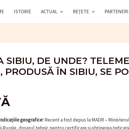
ME
ISTORIE
ACTUAL
REȚETE
PARTENERI
A SIBIU, DE UNDE? TELEM
U, PRODUSĂ ÎN SIBIU, SE P
TĂ
indicațiile geografice
! Recent a fost depus la MADR – Ministerul
ii Rurale, dosarul tehnic pentru certificare și obținerea Indicați