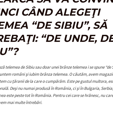
NCI CÂND ALEGEŢI
EMEA “DE SIBIU”, SĂ
REBAŢI: “DE UNDE, D
IU”?
nză telemea de Sibiu sau doar unei brânze telemea i se spune “de 
untem români şi iubim brânza telemea. O căutăm, avem magazin
tem cu ţăranii de la care o cumpărăm. Este pe gustul multora, es
nală. Deşi nu numai produsă în România, ci şi în Bulgaria, Serbia,
ea este peste tot în România. Pentru cei care se hrănesc, nu car
em mai multe întrebări.