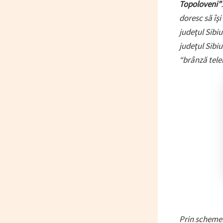
Topoloveni”
doresc să îşi
judeţul Sibiu
judeţul Sibiu
“brânză tele
Prin schemel