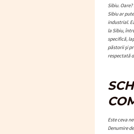
Sibiu. Oare?
Sibiu ar pute
industrial. E
la Sibiu, înt
specifică, la
păstorii şi p
respectată d
SCH
COM
Este ceva ne
Denumire de 