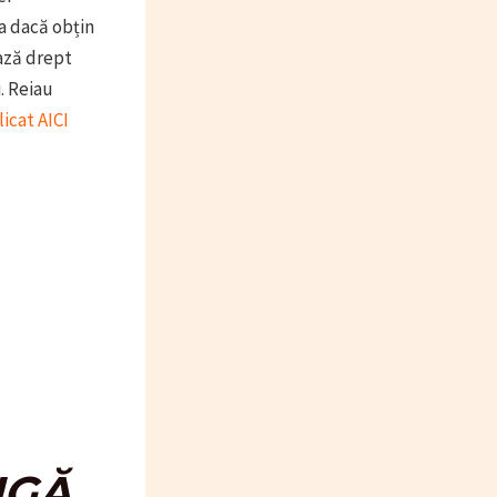
a dacă obțin
ază drept
. Reiau
icat AICI
GĂ,