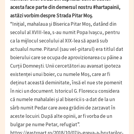
acesta face parte din demersul nostru #hartapainii,
astăzi vorbim despre Strada Pitar Moș.
“Inițial, mahalaua și Biserica Pitar Moș, datând din
secolul al XVIII-lea, s-au numit Popa Ivașcu, pentru
ca la mijlocul secolului al XIX-lea să apară sub
actualul nume. Pitarul (sau vel-pitarul) era titlul dat
boierului care se ocupa de aprovizionarea cu pâine a
Curții Domnești. Unii cercetători au avansat ipoteza
existenței unui boier, cu numele Moș, care ar fi
deținut această deminitate, însă el nue ste pomenit
în nici un document. Istoricul G. Florescu considera
că numele mahalalei și al bisericii s-a dat de la un
sârb numit Pedar care avea grădini de zarzavat în
aceste locuiri. După alte opinii, ar fi vorba de un
bulgar pe nume Petar, refugiat”.
https://gastroart.ro/2018/10/07/o-greva-a-brutarilor-