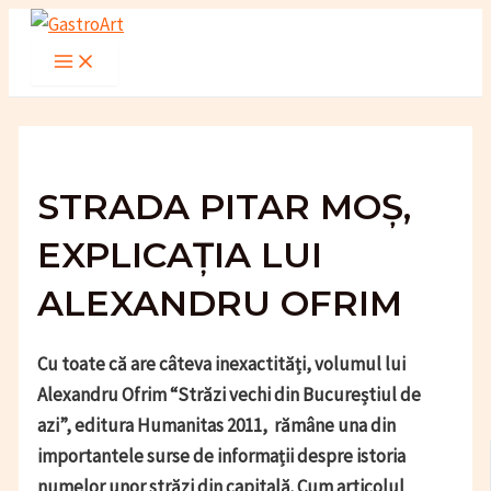
Skip
to
Main
Menu
content
STRADA PITAR MOȘ,
EXPLICAȚIA LUI
ALEXANDRU OFRIM
Cu toate că are câteva inexactități, volumul lui
Alexandru Ofrim “Străzi vechi din Bucureștiul de
azi”, editura Humanitas 2011, rămâne una din
importantele surse de informații despre istoria
numelor unor străzi din capitală. Cum articolul