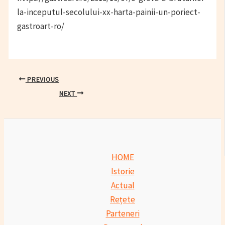
la-inceputul-secolului-xx-harta-painii-un-poriect-
gastroart-ro/
Post
PREVIOUS
navigation
NEXT
HOME
Istorie
Actual
Rețete
Parteneri