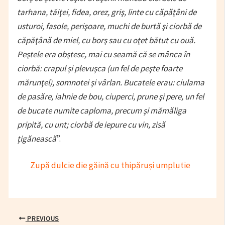
tarhana, tăiţei, fidea, orez, griş, linte cu căpăţâni de
usturoi, fasole, perişoare, muchi de burtă şi ciorbă de
căpăţână de miel, cu borş sau cu oţet bătut cu ouă.
Peştele era obştesc, mai cu seamă că se mânca în
ciorbă: crapul şi plevuşca (un fel de peşte foarte
mărunţel), somnotei şi vârlan. Bucatele erau: ciulama
de pasăre, iahnie de bou, ciuperci, prune şi pere, un fel
de bucate numite caploma, precum şi mămăliga
pripită, cu unt; ciorbă de iepure cu vin, zisă
ţigănească
”.
Zupă dulcie die găină cu thipăruși umplutie
Post
PREVIOUS