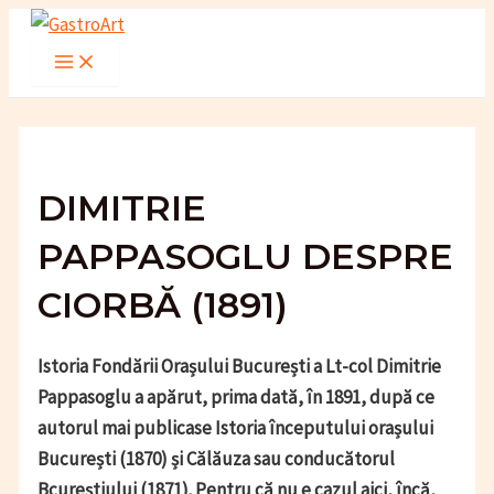
Skip
to
Main
Menu
content
DIMITRIE
PAPPASOGLU DESPRE
CIORBĂ (1891)
Istoria Fondării Orașului București a Lt-col Dimitrie
Pappasoglu a apărut, prima dată, în 1891, după ce
autorul mai publicase Istoria începutului orașului
București (1870) și Călăuza sau conducătorul
Bcureștiului (1871). Pentru că nu e cazul aici, încă,