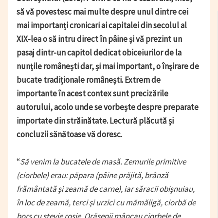
să vă povestesc mai multe despre unul dintre cei
mai importanți cronicari ai capitalei din secolul al
XIX-lea o să intru direct în pâine și vă prezint un
pasaj dintr-un capitol dedicat obiceiurilor de la
nunțile românești dar, și mai important, o înșirare de
bucate tradiționale românești. Extrem de
importante în acest contex sunt precizările
autorului, acolo unde se vorbește despre preparate
importate din străinătate. Lectură plăcută și
concluzii sănătoase vă doresc.
“
Să venim la bucatele de masă. Zemurile primitive
(ciorbele) erau: păpara (pâine prăjită, brânză
frământată şi zeamă de carne), iar săracii obişnuiau,
în loc de zeamă, terci şi urzici cu mămăligă, ciorbă de
borş cu ştevie roşie. Orăşenii mâncau ciorbele de