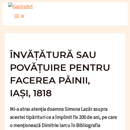
Skip
to
Main
Menu
content
ÎNVĂȚĂTURĂ SAU
POVĂȚUIRE PENTRU
FACEREA PÂINII,
IAȘI, 1818
Mi-a atras atenția doamna Simona Lazăr asupra
acestei tipărituri ce a împlinit fix 200 de ani, pe care
o menționează Dimitrie Iarcu în Bibliografia