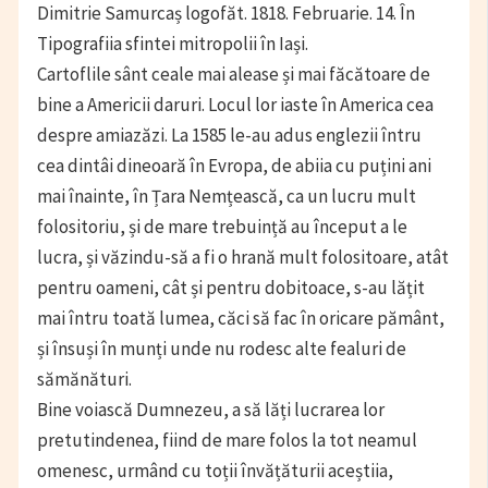
Dimitrie Samurcaș logofăt. 1818. Februarie. 14. În
Tipografiia sfintei mitropolii în Iași.
Cartoflile sânt ceale mai alease și mai făcătoare de
bine a Americii daruri. Locul lor iaste în America cea
despre amiazăzi. La 1585 le-au adus englezii întru
cea dintâi dineoară în Evropa, de abiia cu puțini ani
mai înainte, în Țara Nemțească, ca un lucru mult
folositoriu, și de mare trebuință au început a le
lucra, și văzindu-să a fi o hrană mult folositoare, atât
pentru oameni, cât și pentru dobitoace, s-au lățit
mai întru toată lumea, căci să fac în oricare pământ,
și însuși în munți unde nu rodesc alte fealuri de
sămănături.
Bine voiască Dumnezeu, a să lăți lucrarea lor
pretutindenea, fiind de mare folos la tot neamul
omenesc, urmând cu toții învățăturii aceștiia,