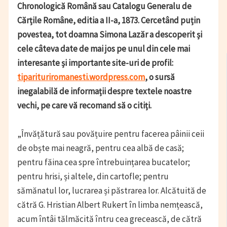
Chronologică Română sau Catalogu Generalu de
Cărț
ile Române, editia a II-a, 1873. Cercetând puțin
povestea, tot doamna Simona Lazăr a descoperit și
cele câteva date de mai jos pe unul din cele mai
interesante și importante site-uri de profil:
tiparituriromanesti.wordpress.com
, o sursă
inegalabilă de informații despre textele noastre
vechi, pe care vă recomand să o citiți.
„Învățătură sau povățuire pentru facerea pâinii ceii
de obște mai neagră, pentru cea albă de casă;
pentru făina cea spre întrebuințarea bucatelor;
pentru hrisi, și altele, din cartofle; pentru
sămănatul lor, lucrarea și păstrarea lor. Alcătuită de
cătră G. Hristian Albert Rukert în limba nemțească,
acum întâi tălmăcită întru cea grecească, de cătră