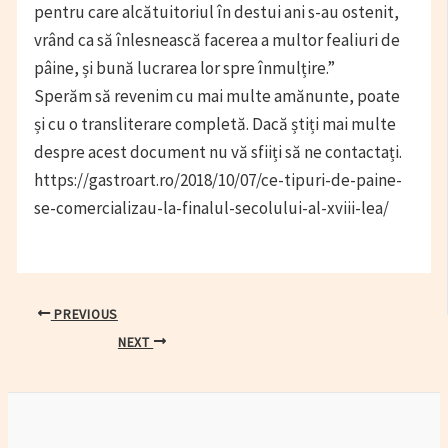
pentru care alcătuitoriul în destui ani s-au ostenit,
vrând ca să înlesnească facerea a multor fealiuri de
pâine, și bună lucrarea lor spre înmulțire.”
Sperăm să revenim cu mai multe amănunte, poate
și cu o transliterare completă. Dacă știți mai multe
despre acest document nu vă sfiiți să ne contactați.
https://gastroart.ro/2018/10/07/ce-tipuri-de-paine-
se-comercializau-la-finalul-secolului-al-xviii-lea/
Post
PREVIOUS
navigation
NEXT