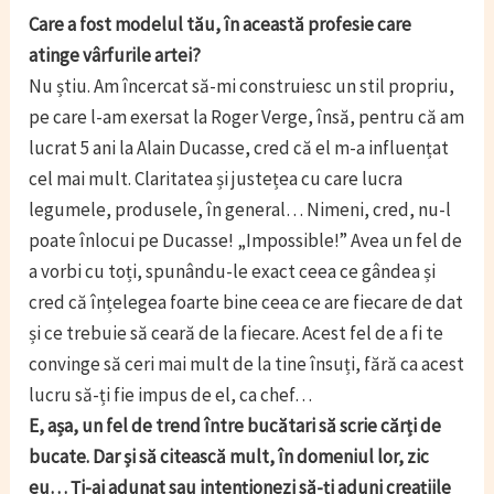
Care a fost modelul tău, în această profesie care
atinge vârfurile artei?
Nu știu. Am încercat să-mi construiesc un stil propriu,
pe care l-am exersat la Roger Verge, însă, pentru că am
lucrat 5 ani la Alain Ducasse, cred că el m-a influențat
cel mai mult. Claritatea și justețea cu care lucra
legumele, produsele, în general… Nimeni, cred, nu-l
poate înlocui pe Ducasse! „Impossible!” Avea un fel de
a vorbi cu toți, spunându-le exact ceea ce gândea și
cred că înțelegea foarte bine ceea ce are fiecare de dat
și ce trebuie să ceară de la fiecare. Acest fel de a fi te
convinge să ceri mai mult de la tine însuți, fără ca acest
lucru să-ți fie impus de el, ca chef…
E, așa, un fel de trend între bucătari să scrie cărți de
bucate. Dar și să citească mult, în domeniul lor, zic
eu… Ți-ai adunat sau intenționezi să-ți aduni creațiile