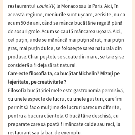
restaurantul
Louis XV
, la Monaco sau la Paris. Aici, în
această regiune, meniurile sunt ușoare, aerisite, nu ca
acum 50 de ani, când se mânca bucătărie regală plină
de sosuri grele. Acum se caută mâncarea ușoară. Aici,
cel puțin, unde se mănâncă mai puțin sărat, mai puțin
gras, mai puțin dulce, se folosește sarea naturală din
produse. Chiar peștele se scoate din mare, se taie și se
consideră a fi deja sărat natural.
Care este filosofia ta, ca bucătar Michelin? Mizați pe
lejeritate, pe creativitate ?
Filosofia bucătăriei mele este gastronomia permisivă,
cu unele aspecte de lucru, cu unele gusturi, care îmi
permit să fac o mulțime de lucruri oarecum diferite,
pentru a bucura clientela. O bucătărie deschisă, cu
preparate care să poată fi mâncate calde sau reci, la
restaurant sau la bar, de exemplu.