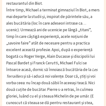
restaurantul din Biot.
Între timp, Michael a terminat gimnaziul în Biot, a mers
mai departe la studii și, inspirat de părintele său, a
ales bucătăria (loc în care adeseori intrase ca…
ucenic). Urmează ani de ucenicie pe lângă „titani”,
timp în care câștigă experiență, acele noțiuni de
„savoire faire” atât de necesare pentru a practica
excelent această profesie. Apoi, după o experiență
bogată cu Roger Verge, Alain Ducasse și discipolii lui
Pascal Bardet și Franck Cerutti, Michael Fulci se
întoarce acasă, dornic să înnoiască bucătăria de la
Les
Terraillers
și să-i aducă noi valențe. Doar că, știți și voi
vorba ceea: nu încap două săbii în aceeași teacă. Nici
două cuțite de bucătar. Pierre s-a retras, în culmea
gloriei, luând cu el și steaua Michelin de pe umăr. (E
cunoscut că steaua se dă pentru restaurant și stea,