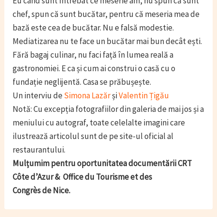
Eu când sunt întrebat ce meserie am, nu spun că sunt
chef, spun că sunt bucătar, pentru că meseria mea de
bază este cea de bucătar. Nu e falsă modestie.
Mediatizarea nu te face un bucătar mai bun decât ești.
Fără bagaj culinar, nu faci față în lumea reală a
gastronomiei. E ca și cum ai construi o casă cu o
fundație neglijentă. Casa se prăbușește.
Un interviu de
Simona Lazăr
și
Valentin Țigău
Notă: Cu excepția fotografiilor din galeria de mai jos și a
meniului cu autograf, toate celelalte imagini care
ilustrează articolul sunt de pe site-ul oficial al
restaurantului.
Mulțumim pentru oportunitatea documentării CRT
Côte d’Azur & Office du Tourisme et des
Congrès de Nice.