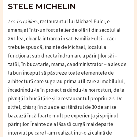
STELE MICHELIN
Les Terraillers
, restaurantul lui Michael Fulci, e
amenajat într-un fost atelier de olărit din secolul al
XVI-lea, chiar la intrarea în sat. Familia Fulci – căci
trebuie spus că, înainte de Michael, localul a
funcționat sub directa îndrumare a părinților săi –
tatăl, în bucătărie, mama, ca administrator – a ales de
la bun început să păstreze toate elementele de
arhitectură care sugerau prima utilizare a imobilului,
încadrându-le în proiect și dându-le noi rosturi, de la
pivniță la bucătărie și la restaurantul propriu-zis. De
altfel, chiar și în ziua de azi tânărul de 30 de ani se
bazează încă foarte mult pe experiența și sprijinul
părinților. Înainte de a lăsa să curgă mai departe
interviul pe care l-am realizat într-o zi calină de