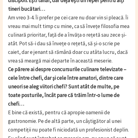
discipoli. Ești tânăr, dar deja ești un reper pentru alți
tineri bucătari…
Am vreo 3-4. Îi prefer pe cei care nu doar vin si pleacă. Îi
vreau mai mult timp cu mine, ca să învețe filosofia mea
culinară prioritar, față de a învăța o rețetă sau zece și-
atât. Pot să-i dau să învețe o rețetă, să și-o scrie pe
caiet, dar e jenant să rămână doar cu atâta lucru, dacă
vrea să meargă mai departe în această meserie.
Ce părere ai despre concursurile culinare televizate –
cele între chefi, dar și cele între amatori, dintre care
uneori se aleg viitori chefi? Sunt atât de multe, pe
toate posturile, încât pare că trăim într-o lume de
chefi…
E bine că există, pentru că apropie oamenii de
gastronomie. Pe de altă parte, un câștigător al unei
competiții nu poate fi niciodată un profesionist deplin.