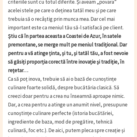
criteriile sunt cu totul diferite. Și aveam „povara”
acelei stele pe care o deținea tatăl meu și pe care
trebuia să o recâștig prin munca mea. Dar cel mai
important este ca meniul tău să-l satisfacă pe client.
Știu că în partea aceasta a Coastei de Azur, în satele
premontane, se merge mult pe meniul tradițional. Dar
pentru a vă atinge ținta, și tu, și tatăl tău, a fost nevoie
să găsiți proporția corectă între inovație și tradiție, în
rețetar…
Ca să poț inova, trebuie să ai o bază de cunoștințe
culinare foarte solidă, despre bucătăria clasică. Să
creezi doar pentru a crea nu înseamnă aproape nimic.
Dar, a crea pentru a atinge un anumit nivel, presupune
cunoștințe culinare perfecte (istoria bucătăriei,
ingrediente de baza, mod de pregătire, tehnică
culinară, foc etc.). De aici, putem pleca spre creație și