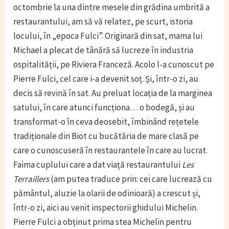
octombrie la una dintre mesele din grădina umbrită a
restaurantului, am să vă relatez, pe scurt, istoria
locului, în „epoca Fulci”. Originară din sat, mama lui
Michael a plecat de tânără să lucreze în industria
ospitalității, pe Riviera Franceză. Acolo l-a cunoscut pe
Pierre Fulci, cel care i-a devenit soț. Și, într-o zi, au
decis să revină în sat. Au preluat locația de la marginea
satului, în care atunci funcționa… o bodegă, și au
transformat-o în ceva deosebit, îmbinând rețetele
tradiționale din Biot cu bucătăria de mare clasă pe
care o cunoscuseră în restaurantele în care au lucrat.
Faima cuplului care a dat viață restaurantului
Les
Terraillers
(am putea traduce prin: cei care lucrează cu
pământul, aluzie la olarii de odinioară) a crescut și,
într-o zi, aici au venit inspectorii ghidului Michelin.
Pierre Fulci a obținut prima stea Michelin pentru