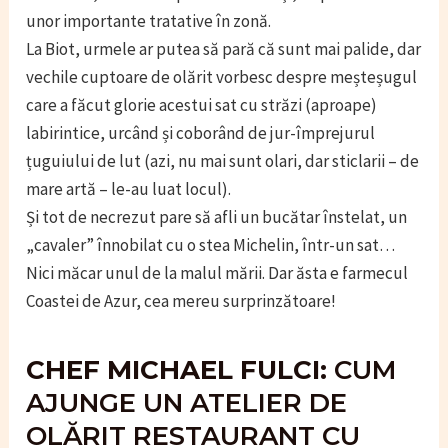
unor importante tratative în zonă.
La Biot, urmele ar putea să pară că sunt mai palide, dar
vechile cuptoare de olărit vorbesc despre meșteșugul
care a făcut glorie acestui sat cu străzi (aproape)
labirintice, urcând și coborând de jur-împrejurul
țuguiului de lut (azi, nu mai sunt olari, dar sticlarii – de
mare artă – le-au luat locul).
Și tot de necrezut pare să afli un bucătar înstelat, un
„cavaler” înnobilat cu o stea Michelin, într-un sat…
Nici măcar unul de la malul mării. Dar ăsta e farmecul
Coastei de Azur, cea mereu surprinzătoare!
CHEF MICHAEL FULCI:
CUM
AJUNGE UN ATELIER DE
OLĂRIT RESTAURANT CU