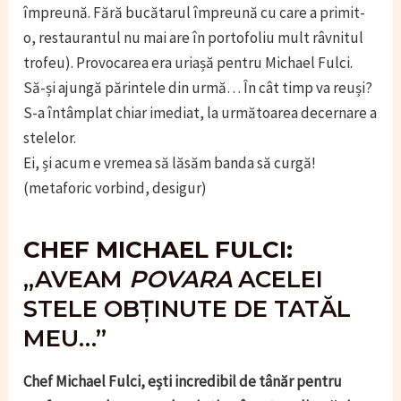
împreună. Fără bucătarul împreună cu care a primit-
o, restaurantul nu mai are în portofoliu mult râvnitul
trofeu). Provocarea era uriașă pentru Michael Fulci.
Să-și ajungă părintele din urmă… În cât timp va reuși?
S-a întâmplat chiar imediat, la următoarea decernare a
stelelor.
Ei, și acum e vremea să lăsăm banda să curgă!
(metaforic vorbind, desigur)
CHEF MICHAEL FULCI:
„AVEAM
POVARA
ACELEI
STELE OBȚINUTE DE TATĂL
MEU…”
Chef Michael Fulci, ești incredibil de tânăr pentru