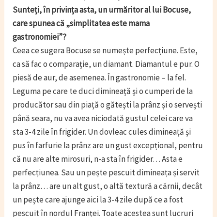
Sunteți, în privința asta, un urmăritor al lui Bocuse,
care spunea că „simplitatea este mama
gastronomiei”?
Ceea ce sugera Bocuse se numește perfecțiune. Este,
ca să fac o comparație, un diamant. Diamantul e pur. O
piesă de aur, de asemenea. În gastronomie – la fel.
Leguma pe care te duci dimineață și o cumperi de la
producător sau din piață o gătești la prânz și o servești
până seara, nu va avea niciodată gustul celei care va
sta 3-4 zile în frigider. Un dovleac cules dimineață și
pus în farfurie la prânz are un gust excepțional, pentru
că nu are alte mirosuri, n-a sta în frigider… Asta e
perfecțiunea. Sau un pește pescuit dimineața și servit
la prânz… are un alt gust, o altă textură a cărnii, decât
un pește care ajunge aici la 3-4 zile după ce a fost
pescuit în nordul Franței. Toate acestea sunt lucruri