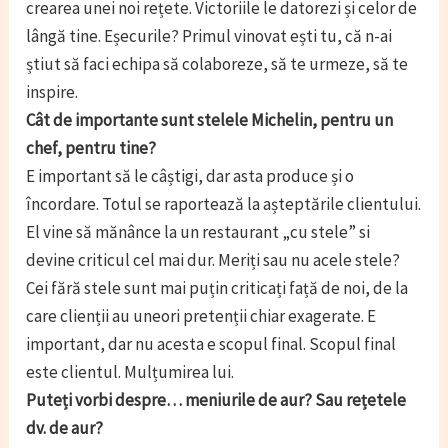
crearea unei noi rețete. Victoriile le datorezi și celor de
lângă tine. Eșecurile? Primul vinovat ești tu, că n-ai
știut să faci echipa să colaboreze, să te urmeze, să te
inspire.
Cât de importante sunt stelele Michelin, pentru un
chef, pentru tine?
E important să le câștigi, dar asta produce și o
încordare. Totul se raportează la așteptările clientului.
El vine să mănânce la un restaurant „cu stele” si
devine criticul cel mai dur. Meriți sau nu acele stele?
Cei fără stele sunt mai puțin criticați față de noi, de la
care clienții au uneori pretenții chiar exagerate. E
important, dar nu acesta e scopul final. Scopul final
este clientul. Mulțumirea lui.
Puteți vorbi despre… meniurile de aur? Sau rețetele
dv. de aur?