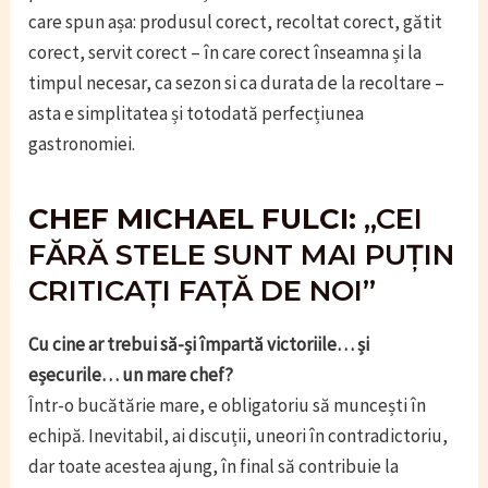
care spun așa: produsul corect, recoltat corect, gătit
corect, servit corect – în care corect înseamna și la
timpul necesar, ca sezon si ca durata de la recoltare –
asta e simplitatea și totodată perfecțiunea
gastronomiei.
CHEF MICHAEL FULCI:
„CEI
FĂRĂ STELE SUNT MAI PUȚIN
CRITICAȚI FAȚĂ DE NOI”
Cu cine ar trebui să-și împartă victoriile… și
eșecurile… un mare chef?
Într-o bucătărie mare, e obligatoriu să muncești în
echipă. Inevitabil, ai discuții, uneori în contradictoriu,
dar toate acestea ajung, în final să contribuie la