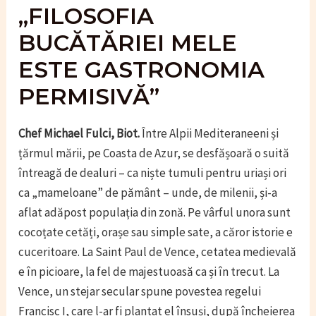
„FILOSOFIA
BUCĂTĂRIEI MELE
ESTE GASTRONOMIA
PERMISIVĂ”
Chef Michael Fulci, Biot.
Între Alpii Mediteraneeni și
țărmul mării, pe Coasta de Azur, se desfășoară o suită
întreagă de dealuri – ca niște tumuli pentru uriași ori
ca „mameloane” de pământ – unde, de milenii, și-a
aflat adăpost populația din zonă. Pe vârful unora sunt
cocoțate cetăți, orașe sau simple sate, a căror istorie e
cuceritoare. La Saint Paul de Vence, cetatea medievală
e în picioare, la fel de majestuoasă ca și în trecut. La
Vence, un stejar secular spune povestea regelui
Francisc I, care l-ar fi plantat el însuși, după încheierea