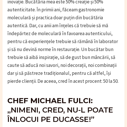
inovație. Bucătăria mea este 50% creație și 50%
autenticitate. În primii ani, făceam gastronomie
moleculară și practica doar puțin din bucătăria
autentică. Dar, cu anii am înțeles că trebuie să mă
îndepărtez de moleculară în favoarea autenticului,
pentru că experiențele trebuie să rămână în laborator
și să nu devină norme în restaurație. Un bucătar bun
trebuie să aibă inspirație, să de gust bun mâncării, să
caute să aducă noi savori, noi decorații, noi combinații
dar și să păstreze tradiționalul, pentru că altfel, își
pierde clienții. De aceea, cred în acest procent: 50 la 50.
CHEF MICHAEL FULCI:
„NIMENI, CRED, NU-L POATE
ÎNLOCUI PE DUCASSE!”