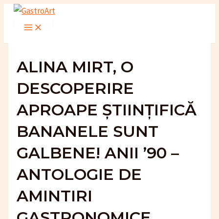
Skip
to
Main
Menu
content
ALINA MIRT, O
DESCOPERIRE
APROAPE ȘTIINȚIFICĂ
BANANELE SUNT
GALBENE! ANII ’90 –
ANTOLOGIE DE
AMINTIRI
GASTRONOMICE