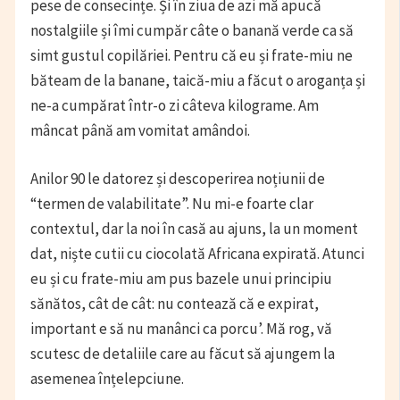
pese de consecințe. Și în ziua de azi mă apucă
nostalgiile și îmi cumpăr câte o banană verde ca să
simt gustul copilăriei. Pentru că eu și frate-miu ne
băteam de la banane, taică-miu a făcut o aroganța și
ne-a cumpărat într-o zi câteva kilograme. Am
mâncat până am vomitat amândoi.
Anilor 90 le datorez și descoperirea noțiunii de
“termen de valabilitate”. Nu mi-e foarte clar
contextul, dar la noi în casă au ajuns, la un moment
dat, niște cutii cu ciocolată Africana expirată. Atunci
eu și cu frate-miu am pus bazele unui principiu
sănătos, cât de cât: nu contează că e expirat,
important e să nu manânci ca porcu’. Mă rog, vă
scutesc de detaliile care au făcut să ajungem la
asemenea înțelepciune.