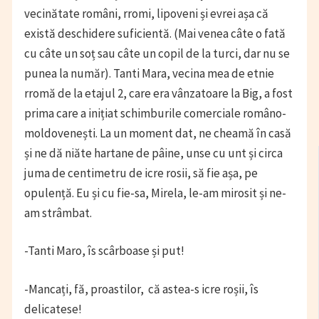
vecinătate români, rromi, lipoveni și evrei așa că
există deschidere suficientă. (Mai venea câte o fată
cu câte un soț sau câte un copil de la turci, dar nu se
punea la număr). Tanti Mara, vecina mea de etnie
rromă de la etajul 2, care era vânzatoare la Big, a fost
prima care a inițiat schimburile comerciale româno-
moldovenești. La un moment dat, ne cheamă în casă
și ne dă niăte hartane de pâine, unse cu unt și circa
juma de centimetru de icre rosii, să fie așa, pe
opulență. Eu și cu fie-sa, Mirela, le-am mirosit și ne-
am strâmbat.
-Tanti Maro, îs scârboase și put!
-Mancați, fă, proastilor, că astea-s icre roșii, îs
delicatese!