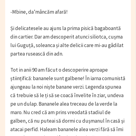
-Mbine, da’mâncăm afară!
Și delicatesele au ajuns la prima pisică bagaboantă
din cartier. Dar am descoperit atunci siliotca, cușma
lui Guguță, soleanca și alte delicii care mi-au gâdilat
partea rusească din adn.
Tot in anii 90 am făcut o descoperire aproape
științifică: bananele sunt galbene! În iarna comunistă
ajungeau la noi niște banane verzi. Legenda spunea
că trebuie să le ți să se coacă învelite în ziar, undeva
pe un dulap. Bananele alea treceau de la verde la
maro. Nu cred că am prins vreodată stadiul de
galben, că nu puteai să dormi cu dușmanul în casă și
atacai perfid. Haleam bananele alea verzi fără să îmi