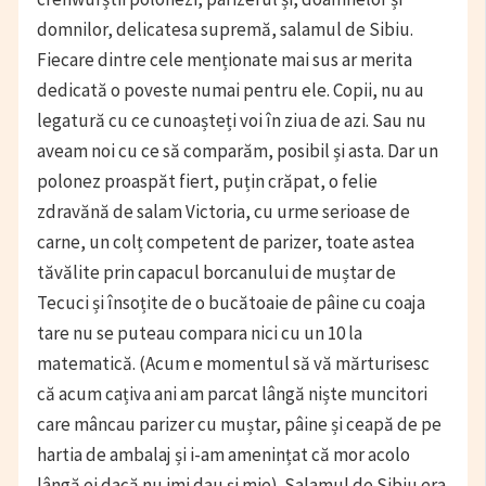
domnilor, delicatesa supremă, salamul de Sibiu.
Fiecare dintre cele menționate mai sus ar merita
dedicată o poveste numai pentru ele. Copii, nu au
legatură cu ce cunoașteți voi în ziua de azi. Sau nu
aveam noi cu ce să comparăm, posibil și asta. Dar un
polonez proaspăt fiert, puțin crăpat, o felie
zdravănă de salam Victoria, cu urme serioase de
carne, un colț competent de parizer, toate astea
tăvălite prin capacul borcanului de muștar de
Tecuci și însoțite de o bucătoaie de pâine cu coaja
tare nu se puteau compara nici cu un 10 la
matematică. (Acum e momentul să vă mărturisesc
că acum cațiva ani am parcat lângă niște muncitori
care mâncau parizer cu muștar, pâine și ceapă de pe
hartia de ambalaj și i-am amenințat că mor acolo
lângă ei dacă nu imi dau și mie). Salamul de Sibiu era