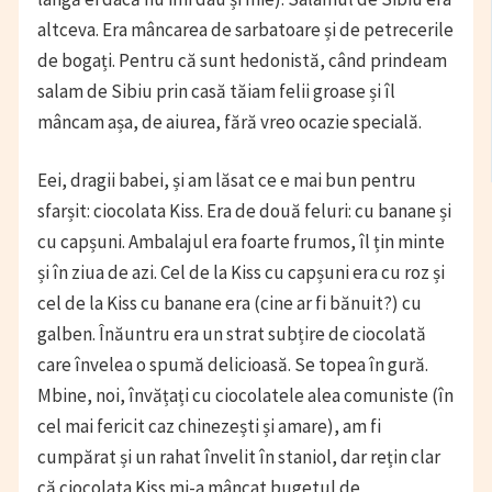
altceva. Era mâncarea de sarbatoare și de petrecerile
de bogați. Pentru că sunt hedonistă, când prindeam
salam de Sibiu prin casă tăiam felii groase și îl
mâncam așa, de aiurea, fără vreo ocazie specială.
Eei, dragii babei, și am lăsat ce e mai bun pentru
sfarșit: ciocolata Kiss. Era de două feluri: cu banane și
cu capșuni. Ambalajul era foarte frumos, îl țin minte
și în ziua de azi. Cel de la Kiss cu capșuni era cu roz și
cel de la Kiss cu banane era (cine ar fi bănuit?) cu
galben. Înăuntru era un strat subțire de ciocolată
care învelea o spumă delicioasă. Se topea în gură.
Mbine, noi, învățați cu ciocolatele alea comuniste (în
cel mai fericit caz chinezești și amare), am fi
cumpărat și un rahat învelit în staniol, dar rețin clar
că ciocolata Kiss mi-a mâncat bugetul de