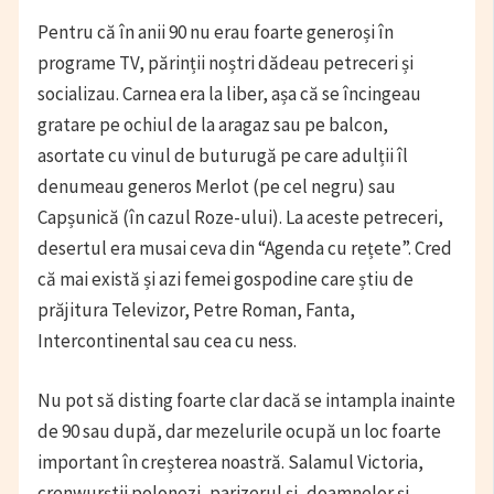
Pentru că în anii 90 nu erau foarte generoși în
programe TV, părinții noștri dădeau petreceri și
socializau. Carnea era la liber, așa că se încingeau
gratare pe ochiul de la aragaz sau pe balcon,
asortate cu vinul de buturugă pe care adulții îl
denumeau generos Merlot (pe cel negru) sau
Capșunică (în cazul Roze-ului). La aceste petreceri,
desertul era musai ceva din “Agenda cu rețete”. Cred
că mai există și azi femei gospodine care știu de
prăjitura Televizor, Petre Roman, Fanta,
Intercontinental sau cea cu ness.
Nu pot să disting foarte clar dacă se intampla inainte
de 90 sau după, dar mezelurile ocupă un loc foarte
important în creșterea noastră. Salamul Victoria,
crenwurștii polonezi, parizerul și, doamnelor și