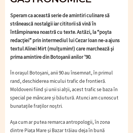
Speram ca această serie de amintiri culinare să
strânească nostalgii iar cititorii să vină în
întâmpinarea noastră cu texte. Astăzi, la “poșta
redacției” prin intermediul lui Cezar Ioan ne-a ajuns
textul Alinei Mirt (mulțumim!) care marchează și
prima amintire din Botoșanii anilor ’90.
În orașul Botoșani, anii 90 au însemnat, în primul
rand, deschiderea micului trafic de frontieră.
Moldoveni fiind și unii si alții, acest trafic se baza în
special pe mâncare și băutură. Atunci am cunoscut
bunatațile fraților noștri.
Așa cum ar putea remarca antropologii, în zona
dintre Piața Mare și Bazar trăiau deja în bună