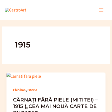
Skip
to
Main
content
Men
1915
,
Chiolhan
Istorie
CÂRNAȚI FĂRĂ PIELE (MITITEI) –
1915 („CEA MAI NOUĂ CARTE DE