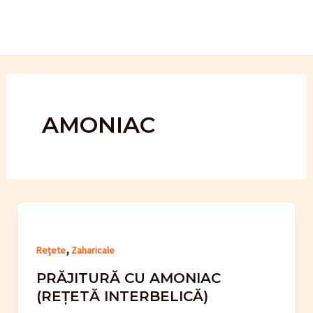
Skip
to
content
AMONIAC
,
Rețete
Zaharicale
PRĂJITURĂ CU AMONIAC
(REȚETĂ INTERBELICĂ)