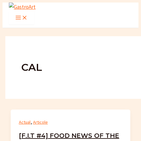
Skip
to
Main
Menu
content
CAL
,
Actual
Articole
[F.I.T #4] FOOD NEWS OF THE