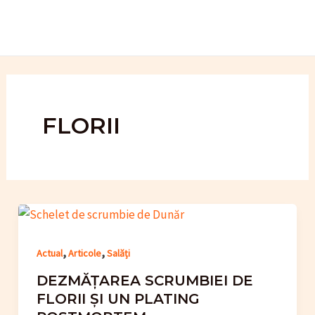
Skip
to
content
FLORII
,
,
Actual
Articole
Salăți
DEZMĂȚAREA SCRUMBIEI DE
FLORII ȘI UN PLATING