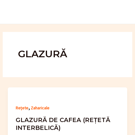
Skip
to
content
GLAZURĂ
,
Rețete
Zaharicale
GLAZURĂ DE CAFEA (REȚETĂ
INTERBELICĂ)