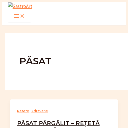
Skip
to
Main
Menu
content
PĂSAT
,
Rețete
Zdravene
PĂSAT PÂRGĂLIT – REȚETĂ