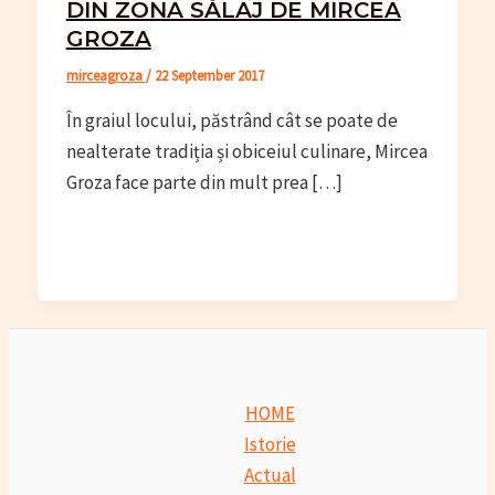
DIN ZONA SĂLAJ DE MIRCEA
GROZA
mirceagroza
/
22 September 2017
În graiul locului, păstrând cât se poate de
nealterate tradiția și obiceiul culinare, Mircea
Groza face parte din mult prea […]
HOME
Istorie
Actual