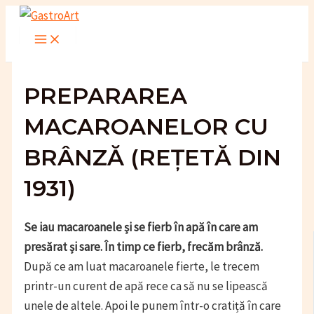
Skip
to
Main
Menu
content
PREPARAREA
MACAROANELOR CU
BRÂNZĂ (REȚETĂ DIN
1931)
Se iau macaroanele și se fierb în apă în care am
presărat și sare. În timp ce fierb, frecăm brânză.
După ce am luat macaroanele fierte, le trecem
printr-un curent de apă rece ca să nu se lipească
unele de altele. Apoi le punem într-o cratiță în care