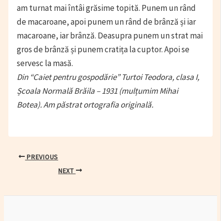
am turnat mai întâi grăsime topită. Punem un rând
de macaroane, apoi punem un rând de brânză și iar
macaroane, iar brânză. Deasupra punem un strat mai
gros de brânză și punem cratița la cuptor. Apoi se
servesc la masă.
Din “Caiet pentru gospodărie” Turtoi Teodora, clasa I,
Școala Normală Brăila – 1931 (mulțumim Mihai
Botea). Am păstrat ortografia originală.
Post
PREVIOUS
navigation
NEXT