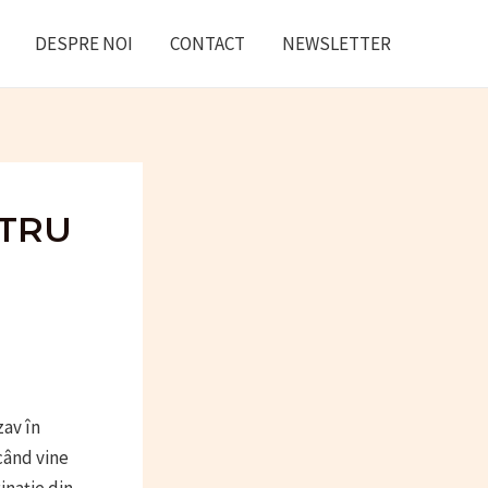
DESPRE NOI
CONTACT
NEWSLETTER
NTRU
zav în
 când vine
inație din