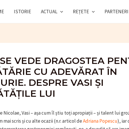
ME
ISTORIE
ACTUAL
REȚETE
PARTENERI
SE VEDE DRAGOSTEA PE
TĂRIE CU ADEVĂRAT ÎN
URIE. DESPRE VASI ȘI
TĂȚILE LUI
 Nicolae, Vasi – așa cum îl știu toți apropiații – și talent lui gro
mai scris și cu alte ocazii (n.r. articol de
Adriana Popescu
), iar
nterpretarea gastronomiei românești, ne-a dovedit că are imag