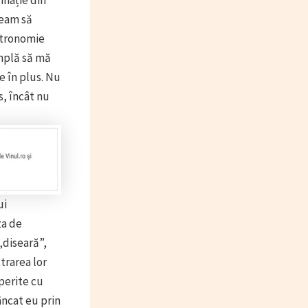
team să
astronomie
âmplă să mă
 în plus. Nu
s, încât nu
ui
za de
„diseară”,
trarea lor
perite cu
âncat eu prin