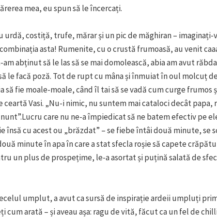
Părerea mea, eu spun să le încercați.
u urdă, costiță, trufe, mărar și un pic de măghiran – imaginați
combinația asta! Rumenite, cu o crustă frumoasă, au venit caa
am abținut să le las să se mai domolească, abia am avut răbdar
ă le facă poză. Tot de rupt cu mâna și înmuiat în oul molcuț de
a să fie moale-moale, când îl tai să se vadă cum curge frumos și 
ne ceartă Vasi. „Nu-i nimic, nu suntem mai cataloci decât papa, 
unt”.Lucru care nu ne-a împiedicat să ne batem efectiv pe ele,
e însă cu acest ou „brăzdat” – se fiebe întâi două minute, se sc
două minute în apa în care a stat sfecla roșie să capete crăpătu
tru un plus de prospețime, le-a asortat și puțină salată de sfecl
celul umplut, a avut ca sursă de inspirație ardeii umpluți primi
i cum arată – și aveau așa: ragu de vită, făcut ca un fel de chill