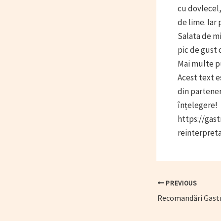
cu dovlecel,
de lime. Iar
Salata de mi
pic de gust 
Mai multe p
Acest text e
din partene
înțelegere!
https://gast
reinterpret
Post
PREVIOUS
navigation