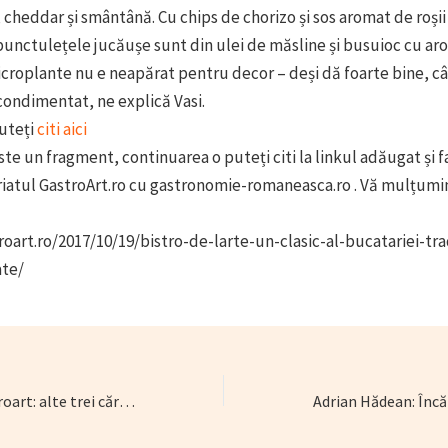
 cheddar și smântână. Cu chips de chorizo și sos aromat de roși
 punctulețele jucăușe sunt din ulei de măsline și busuioc cu ar
croplante nu e neapărat pentru decor – deși dă foarte bine, c
condimentat, ne explică Vasi.
uteți
citi aici
ste un fragment, continuarea o puteți citi la linkul adăugat și 
riatul GastroArt.ro cu gastronomie-romaneasca.ro . Vă mulțum
roart.ro/2017/10/19/bistro-de-larte-un-clasic-al-bucatariei-tra
ate/
Recomandări Gastroart: alte trei cărți cu și despre gastronomie