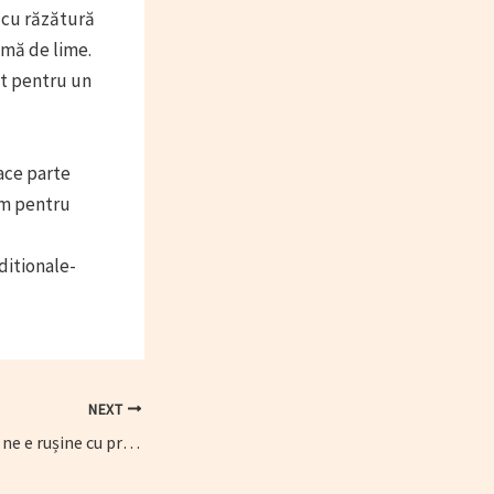
i cu răzătură
omă de lime.
ât pentru un
face parte
im pentru
ditionale-
NEXT
Adrian Hădean: Încă ne e rușine cu propriile izmene ceea ce mi se pare grav