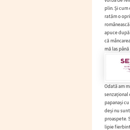
plin. Și cum
ratăm o opri
românească d
apuce după m
că mâncarea 
mă las până 
Odată am mân
senzațional 
papanași cu 
deși nu sunt
proaspete. S
lipie fierbi