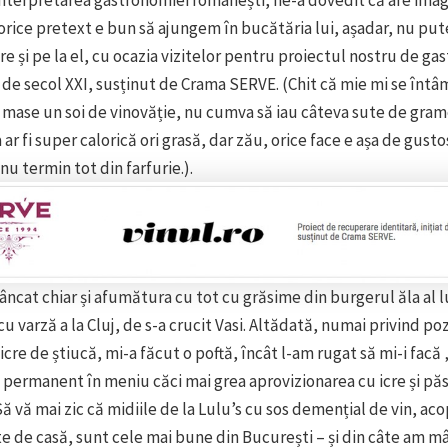
 orice pretext e bun să ajungem în bucătăria lui, așadar, nu pu
re și pe la el, cu ocazia vizitelor pentru proiectul nostru de g
e secol XXI, susținut de Crama SERVE. (Chit că mie mi se înt
ase un soi de vinovăție, nu cumva să iau câteva sute de grame
ar fi super calorică ori grasă, dar zău, orice face e așa de gusto
nu termin tot din farfurie.).
cat chiar și afumătura cu tot cu grăsime din burgerul ăla al l
cu varză a la Cluj, de s-a crucit Vasi. Altădată, numai privind po
icre de știucă, mi-a făcut o poftă, încât l-am rugat să mi-i facă 
 permanent în meniu căci mai grea aprovizionarea cu icre și păs
ă vă mai zic că midiile de la Lulu’s cu sos demențial de vin, aco
nte de casă, sunt cele mai bune din București – și din câte am m