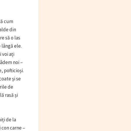
-vă cum
alde din
e să o las
 lângă ele.
voi ați
râdem noi –
 pofticioși.
oate și se
rile de
ă rasă și
ți de la
i con carne –