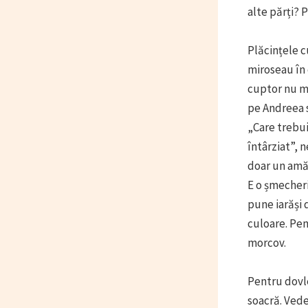
alte părți? 
Plăcințele c
miroseau în 
cuptor nu m-
pe Andreea s
„Care trebui
întârziat”, 
doar un amăn
E o șmecheri
pune iarăși 
culoare. Pen
morcov.
Pentru dovle
soacră. Vedeț