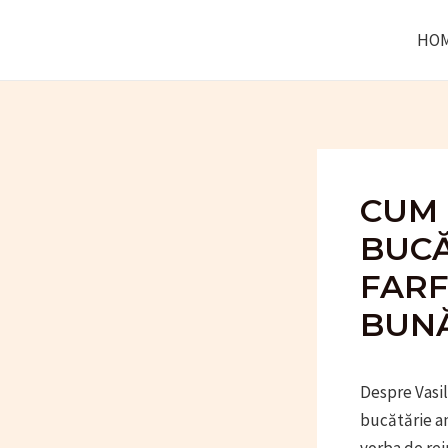
Skip
HO
to
content
CUM 
BUCĂ
FARF
BUNĂ
Despre Vasile
bucătărie am 
vorba de rei