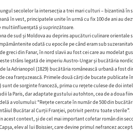
ungul secolelor la intersecția a trei mari culturi – bizantină în 
eană în vest, principatele unite în urmă cu fix 100 de ani au dez
multiinfluențată și suprinzătoare.
ona de sud și Moldova au deprins apucături culinare orientale s
 împământenite odată cu epocile pe când eram sub suzeranita
e greci din Fanar, în nord slavii au fost cei care au modelat gust
 este strâns legată de imperiu Austro-Ungar și bucătăria nordi
de la Adrianopol (1829) bucătăria românească urbană a fost di
de cea franțuzească. Primele două cărți de bucate publicate î
6) sunt de sorginte franceză, prima cu rețete culese de doi inte
tudii la Paris, dar adaptate gustului autohton, cea de a doua fiin
delă a volumului: “Rețete cercate în număr de 500 din bucătăr
ntâiul Bucătar al Curții Franției, potrivit pentru toate sterile”.
în acest context, și de cel mai important cofetar român din seco
 Capșa, elev al lui Boissier, care devine primul nefrancez accept