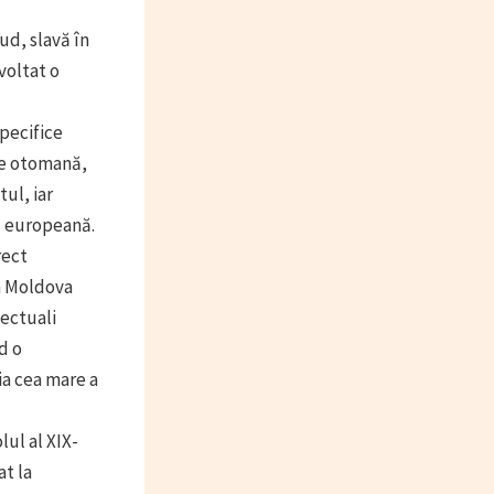
sud, slavă în
voltat o
pecifice
te otomană,
ul, iar
c europeană.
rect
n Moldova
lectuali
d o
ia cea mare a
lul al XIX-
at la