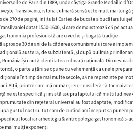
niverselle de Paris din 1889, unde câștigă Grande Medaille d’Or
rivește Transilvania, istoria culinară scrisă este mult mai lungă 
 de 270 de pagini, intitulat Cartea de bucate a bucătarului șef
Transilvaniei datat 1550-1600, și care demonstrează că pe actual
gastronomia profesionistă are o veche și bogată tradiție
pă aproape 30 de ani de la căderea comunismului care a implem
adițională austeră, de subzistență, și după bulimia primilor an
 România își caută identitatea culinară națională. Din nevoia d
orică, o parte a țării se opune cu vehemență ca unele preparat
diționale în timp de mai multe secole, să ne reprezinte pe moti
noi. Alții, printre care mă număr și eu, consideră că tocmai ace
ță ne este specifică și insistă asupra faptului că multitudinea
mprumutate din rețeteral universal au fost adaptate, modifica
upă gustul nostru. Tot cam de curând am început să punem pre
specificul local iar arheologia & antropologia gastronomică s-a
 ce mai mulți exponenți.