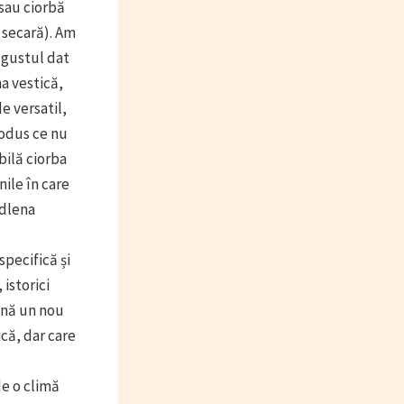
sau ciorbă
 secară). Am
 gustul dat
a vestică,
e versatil,
rodus ce nu
bilă ciorba
nile în care
adlena
pecifică și
istorici
ină un nou
că, dar care
de o climă