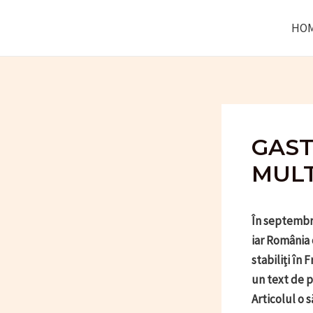
Skip
HO
to
content
GAST
MULT
În septembri
iar România 
stabiliți în 
un text de p
Articolul o 