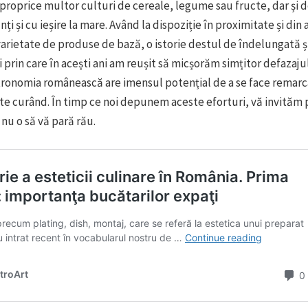
roprice multor culturi de cereale, legume sau fructe, dar și de
nți și cu ieșire la mare. Având la dispoziție în proximitate și di
varietate de produse de bază, o istorie destul de îndelungată ș
 prin care în acești ani am reușit să micșorăm simțitor defazajul
tronomia românească are imensul potențial de a se face remarca
te curând. În timp ce noi depunem aceste eforturi, vă invităm p
 nu o să vă pară rău.