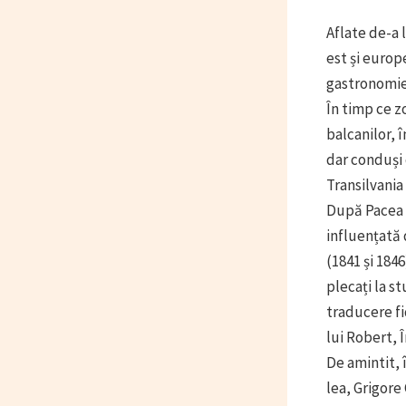
Aflate de-a l
est și europ
gastronomie 
În timp ce z
balcanilor,
dar conduși d
Transilvania
După Pacea 
influențată 
(1841 și 184
plecați la s
traducere fi
lui Robert, Î
De amintit, 
lea, Grigore