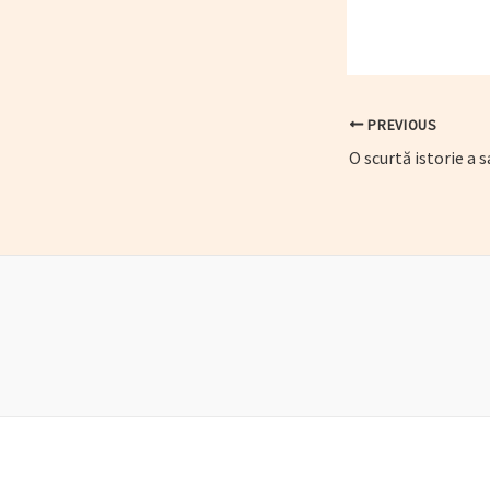
Post
PREVIOUS
navigation
O scurtă istorie a 