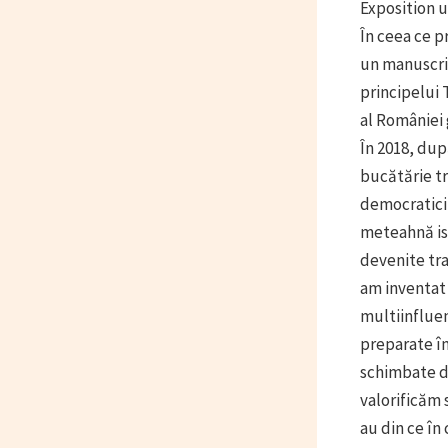
Exposition u
În ceea ce p
un manuscris
principelui 
al României 
În 2018, du
bucătărie tr
democratici,
meteahnă ist
devenite tra
am inventat 
multiinfluen
preparate î
schimbate d
valorificăm 
au din ce în