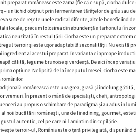
lnit preparat româneasc este zama (fie că e supă, ciorbă dulce 
rș – un lichid obținut prin fermentarea tărâțelor de grâu sau de
va sute de rețete unele radical diferite, altele beneficiind de
alii locale, precum folosirea din abundență a tarhonului în zon
tică neuzitată în restul țării. Ciorba este un preparat extrem d
tregul terroir și este ușor adaptabilă sezonalității. Nu există p
 ingredient al acestui preparat. În varianta ei aproape ireducti
ceapă călită, legume brunoise și verdeață. De aici încep variațiu
prima opțiune. Nelipsită de la începutul mesei, ciorba este m
 românilor.
adițională românească este una grea, grasă și îndelung gătită, s
or vremuri. În prezent o mână de specialiști, chefi, antropologi, 
fluenceri au propus o schimbare de paradigmă și au adus în lum
 al noii bucătării românești, una de finedining, gourmet, esteti
gustul autentic, cel pe care ni-l amintim din copilărie.
rivește terroir-ul, România este o țară privilegiată, dispunând 