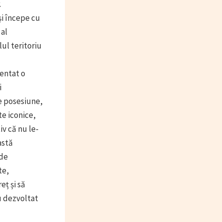
.
și începe cu
 al
ul teritoriu
entat o
i
e posesiune,
e iconice,
v că nu le-
astă
 de
te,
ț și să
u dezvoltat