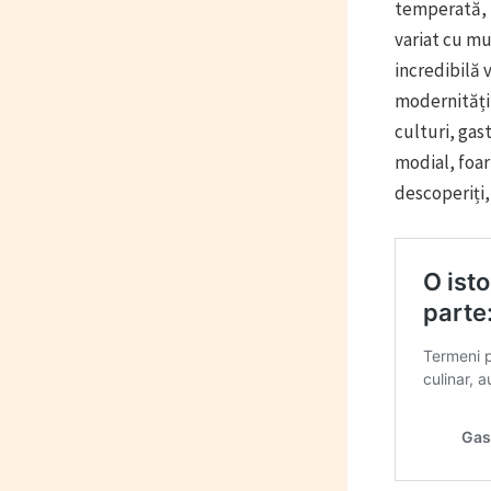
temperată, p
variat cu mu
incredibilă 
modernității
culturi, gas
modial, foar
descoperiți,