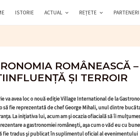
ME
ISTORIE
ACTUAL
REȚETE
PARTENERI
RONOMIA ROMÂNEASCĂ –
IINFLUENȚĂ ȘI TERROIR
e va avea loc o nouă ediție Village International de la Gastrono
o să fie reprezentată de chef George Mihali, unul dintre bucăta
Franța. La inițiativa lui, acum am și ocazia ofiacială să îi mulțume
rezentare a gastronomiei românești, așa cum o văd eu cu bune ș
să fie tradus și publicat în suplimentul oficial al evenimentului