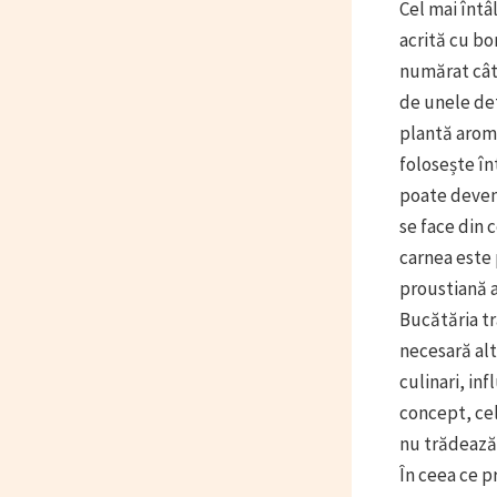
Cel mai întâ
acrită cu bo
numărat câte
de unele det
plantă aroma
folosește în
poate deveni
se face din 
carnea este 
proustiană a
Bucătăria tr
necesară alt
culinari, in
concept, cel
nu trădează 
În ceea ce p