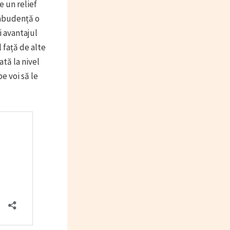
 un relief
n abudență o
i avantajul
 față de alte
tă la nivel
e voi să le