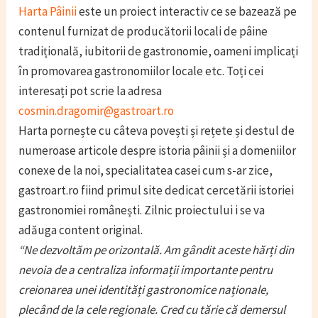
Harta Pâinii
este un proiect interactiv ce se bazează pe
contenul furnizat de producătorii locali de pâine
tradițională, iubitorii de gastronomie, oameni implicați
în promovarea gastronomiilor locale etc. Toți cei
interesați pot scrie la adresa
cosmin.dragomir@gastroart.ro
Harta pornește cu câteva povești și rețete și destul de
numeroase articole despre istoria pâinii și a domeniilor
conexe de la noi, specialitatea casei cum s-ar zice,
gastroart.ro fiind primul site dedicat cercetării istoriei
gastronomiei românești. Zilnic proiectului i se va
adăuga content original.
“Ne dezvoltăm pe orizontală. Am gândit aceste hărți din
nevoia de a centraliza informații importante pentru
creionarea unei identități gastronomice naționale,
plecând de la cele regionale. Cred cu tărie că demersul