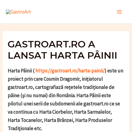
Skip
to
Main
content
Men
GASTROART.RO A
LANSAT HARTA PÂINII
Harta Pâinii (
https://gastroart.ro/harta-painii/
) este un
proiect prin care Cosmin Dragomir, inițiatorul
gastroart.ro, cartografiază rețetele tradiționale de
pâine (și nu numai) din România. Harta Pâinii este
pilotul unei serii de subdomenii ale gastroart.ro ce se
va continua cu Harta Ciorbelor, Harta Sarmalelor,
Harta Tocanelor, Harta Brânzei, Harta Produselor
Tradiționale etc.