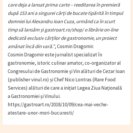
care deja a lansat prima carte – reeditarea în premieră
după 153 ani a singurei cărți de bucate tipărită în timpul
domniei lui Alexandru Ioan Cuza, urmând ca în scurt
timp să lansăm și gastroart.ro/shop/ o librărie on-line
dedicată exclusiv cărților de gastronomie, un proiect
amânat încă din vară.”
, Cosmin Dragomir.
Cosmin Dragomir este jurnalist specializat în
gastronomie, istoric culinar amator, co-organizator al
Congresului de Gastronomie și Vin alături de Cezar Ioan
(publisher vinul.ro) și Chef Nico Lontras (Rare Food
Services) alături de care a inițiat Legea Ziua Națională
a Gastronomiei și Vinului.
https://gastroart.ro/2018/10/09/cea-mai-veche-
atestare-unor-mori-bucuresti/