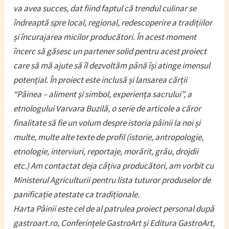
va avea succes, dat fiind faptul că trendul culinar se
îndreaptă spre local, regional, redescoperire a tradițiilor
și încurajarea micilor producători. În acest moment
încerc să găsesc un partener solid pentru acest proiect
care să mă ajute să îl dezvoltăm până își atinge imensul
potențial. În proiect este inclusă și lansarea cărții
“Pâinea – aliment și simbol, experiența sacrului”, a
etnologului Varvara Buzilă, o serie de articole a căror
finalitate să fie un volum despre istoria pâinii la noi și
multe, multe alte texte de profil (istorie, antropologie,
etnologie, interviuri, reportaje, morărit, grâu, drojdii
etc.) Am contactat deja câțiva producători, am vorbit cu
Ministerul Agriculturii pentru lista tuturor produselor de
panificație atestate ca tradiționale.
Harta Pâinii este cel de al patrulea proiect personal după
gastroart.ro, Conferințele GastroArt și Editura GastroArt,