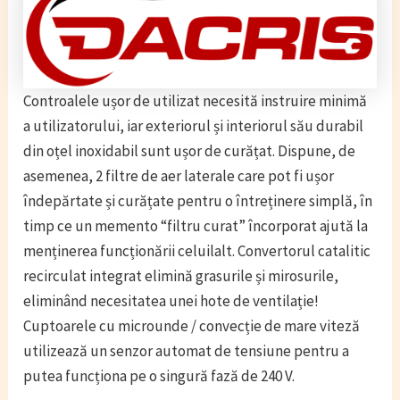
Controalele ușor de utilizat necesită instruire minimă
a utilizatorului, iar exteriorul și interiorul său durabil
din oțel inoxidabil sunt ușor de curățat. Dispune, de
asemenea, 2 filtre de aer laterale care pot fi ușor
îndepărtate și curățate pentru o întreținere simplă, în
timp ce un memento “filtru curat” încorporat ajută la
menținerea funcționării celuilalt. Convertorul catalitic
recirculat integrat elimină grasurile și mirosurile,
eliminând necesitatea unei hote de ventilație!
Cuptoarele cu microunde / convecție de mare viteză
utilizează un senzor automat de tensiune pentru a
putea funcționa pe o singură fază de 240 V.