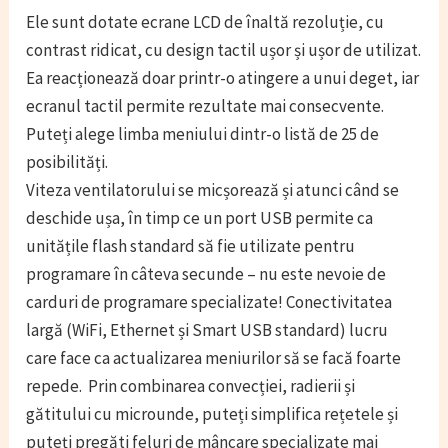
Ele sunt dotate ecrane LCD de înaltă rezoluție, cu
contrast ridicat, cu design tactil ușor și ușor de utilizat.
Ea reacționează doar printr-o atingere a unui deget, iar
ecranul tactil permite rezultate mai consecvente.
Puteți alege limba meniului dintr-o listă de 25 de
posibilități.
Viteza ventilatorului se micșorează și atunci când se
deschide ușa, în timp ce un port USB permite ca
unitățile flash standard să fie utilizate pentru
programare în câteva secunde – nu este nevoie de
carduri de programare specializate! Conectivitatea
largă (WiFi, Ethernet și Smart USB standard) lucru
care face ca actualizarea meniurilor să se facă foarte
repede. Prin combinarea convecției, radierii și
gătitului cu microunde, puteți simplifica rețetele și
puteți pregăti feluri de mâncare specializate mai