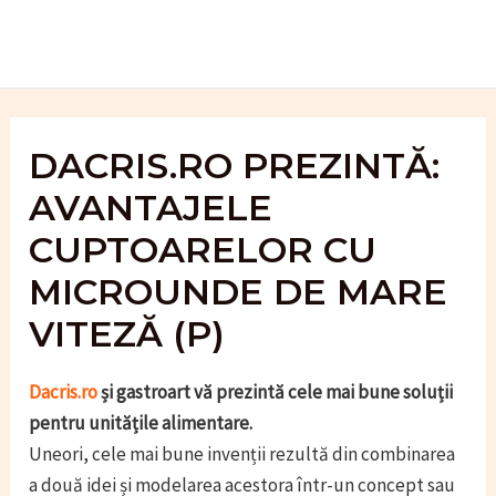
Skip
to
content
DACRIS.RO PREZINTĂ:
AVANTAJELE
CUPTOARELOR CU
MICROUNDE DE MARE
VITEZĂ (P)
Dacris.ro
și gastroart vă prezintă cele mai bune soluții
pentru unitățile alimentare.
Uneori, cele mai bune invenții rezultă din combinarea
a două idei și modelarea acestora într-un concept sau