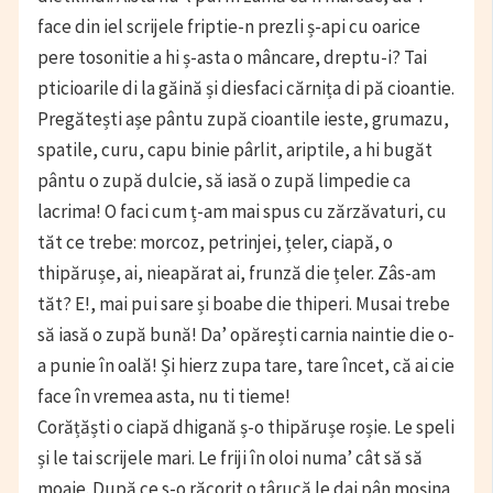
face din iel scrijele friptie-n prezli ș-api cu oarice
pere tosonitie a hi ș-asta o mâncare, dreptu-i? Tai
pticioarile di la găină și diesfaci cărnița di pă cioantie.
Pregătești așe pântu zupă cioantile ieste, grumazu,
spatile, curu, capu binie pârlit, ariptile, a hi bugăt
pântu o zupă dulcie, să iasă o zupă limpedie ca
lacrima! O faci cum ț-am mai spus cu zărzăvaturi, cu
tăt ce trebe: morcoz, petrinjei, țeler, ciapă, o
thipărușe, ai, nieapărat ai, frunză die țeler. Zâs-am
tăt? E!, mai pui sare și boabe die thiperi. Musai trebe
să iasă o zupă bună! Da’ opărești carnia naintie die o-
a punie în oală! Și hierz zupa tare, tare încet, că ai cie
face în vremea asta, nu ti tieme!
Corățăști o ciapă dhigană ș-o thipărușe roșie. Le speli
și le tai scrijele mari. Le friji în oloi numa’ cât să să
moaie. După ce s-o răcorit o țârucă le dai pân moșina