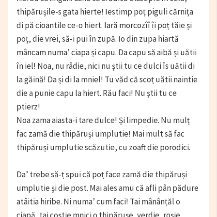
thipărușile-s gata hierte! Iestimp poț piguli cărnița
di pă cioantile ce-o hiert. Iară morcozîî îi poț tăie și
poț, die vrei, să-i pui în zupă. Io din zupa hiartă
mâncam numa’ ciapa și capu. Da capu să aibă și uătii
în iel! Noa, nu râdie, nici nu știi tu ce dulci îs uătii di
la găină! Da și di la mniel! Tu văd că scoț uătii naintie
die a punie capu la hiert. Rău faci! Nu știi tu ce
ptierz!
Noa zama aiasta-i tare dulce! Și limpedie. Nu mulț
fac zamă die thipăruși umplutie! Mai mult să fac
thipăruși umplutie scăzutie, cu zoaft die porodici.
Da’ trebe să-ț spui că poț face zamă die thipăruși
umplutie și die post. Mai ales amu că afli pân pădure
atâitia hiribe. Ni numa’ cum faci! Tai mânânțăl o
ciapă, tai coștie mnici o thipărușe, verdie, roșie,