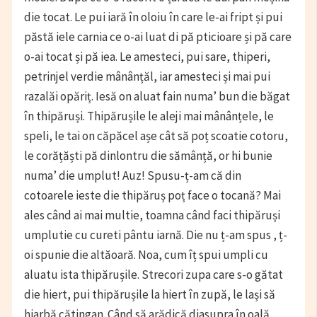
die tocat. Le pui iară în oloiu în care le-ai fript și pui
păstă iele carnia ce o-ai luat di pă pticioare și pă care
o-ai tocat și pă iea. Le amesteci, pui sare, thiperi,
petrinjel verdie mânânțăl, iar amesteci și mai pui
razalăi opăriț. Iesă on aluat fain numa’ bun die băgat
în thipăruși. Thipărușile le aleji mai mânânțele, le
speli, le tai on căpăcel așe cât să poț scoatie cotoru,
le corățăști pă dinlontru die sămânță, or hi bunie
numa’ die umplut! Auz! Spusu-ț-am că din
cotoarele ieste die thipăruș poț face o tocană? Mai
ales când ai mai multie, toamna când faci thipăruși
umplutie cu cureti pântu iarnă. Die nu ț-am spus , ț-
oi spunie die altăoară. Noa, cum îț spui umpli cu
aluatu ista thipărușile. Strecori zupa care s-o gătat
die hiert, pui thipărușile la hiert în zupă, le lași să
hiarbă cătingan. Când să arădică diasupra în oală,