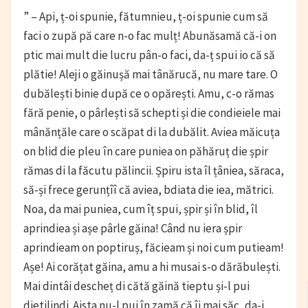
” – Api, ț-oi spunie, fătumnieu, ț-oi spunie cum să
faci o zupă pă care n-o fac mulț! Abunăsamă că-i on
ptic mai mult die lucru pân-o faci, da-ț spui io că să
plătie! Aleji o găinușă mai tânărucă, nu mare tare. O
dubălești binie după ce o opărești. Amu, c-o rămas
fără penie, o pârlești să schepti și die condieiele mai
mânănțăle care o scăpat di la dubălit. Aviea măicuța
on blid die pleu în care puniea on păhăruț die șpir
rămas di la făcutu pălincii. Șpiru ista îl țâniea, săraca,
să-și frece gerunțîî că aviea, bdiata die iea, mătrici.
Noa, da mai puniea, cum îț spui, șpir și în blid, îl
aprindiea și așe pârle găina! Când nu iera șpir
aprindieam on poptiruș, făcieam și noi cum putieam!
Așe! Ai corățat găina, amu a hi musai s-o dărăbulești.
Mai dintâi descheț di cătă găină tieptu și-l pui
dietilindi. Aista nu-l pui în zamă că îi mai săc, da-i