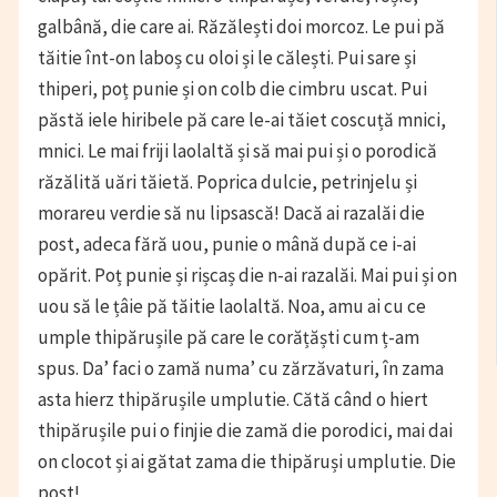
galbână, die care ai. Răzălești doi morcoz. Le pui pă
tăitie înt-on laboș cu oloi și le călești. Pui sare și
thiperi, poț punie și on colb die cimbru uscat. Pui
păstă iele hiribele pă care le-ai tăiet coscuță mnici,
mnici. Le mai friji laolaltă și să mai pui și o porodică
răzălită uări tăietă. Poprica dulcie, petrinjelu și
morareu verdie să nu lipsască! Dacă ai razalăi die
post, adeca fără uou, punie o mână după ce i-ai
opărit. Poț punie și rișcaș die n-ai razalăi. Mai pui și on
uou să le țâie pă tăitie laolaltă. Noa, amu ai cu ce
umple thipărușile pă care le corățăști cum ț-am
spus. Da’ faci o zamă numa’ cu zărzăvaturi, în zama
asta hierz thipărușile umplutie. Cătă când o hiert
thipărușile pui o finjie die zamă die porodici, mai dai
on clocot și ai gătat zama die thipăruși umplutie. Die
post!