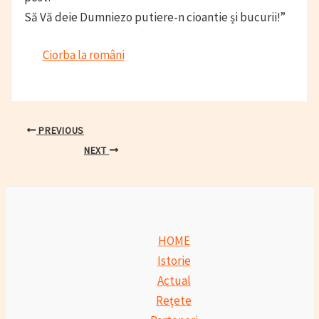
Să Vă deie Dumniezo putiere-n cioantie și bucurii!”
Ciorba la români
Post
PREVIOUS
navigation
NEXT
HOME
Istorie
Actual
Rețete