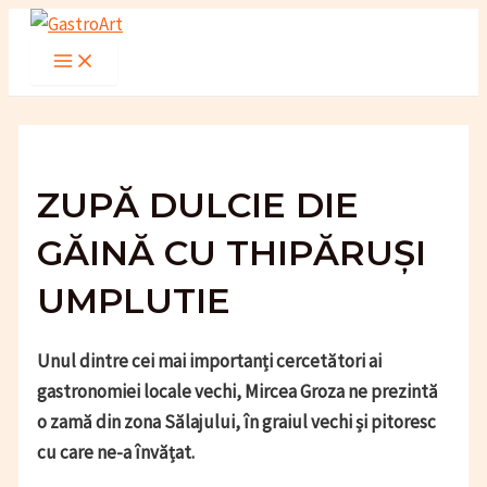
Skip
to
Main
Menu
content
ZUPĂ DULCIE DIE
GĂINĂ CU THIPĂRUȘI
UMPLUTIE
Unul dintre cei mai importanți cercetători ai
gastronomiei locale vechi, Mircea Groza ne prezintă
o zamă din zona Sălajului, în graiul vechi și pitoresc
cu care ne-a învățat.