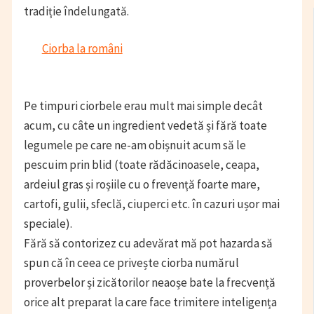
tradiție îndelungată.
Ciorba la români
Pe timpuri ciorbele erau mult mai simple decât
acum, cu câte un ingredient vedetă și fără toate
legumele pe care ne-am obișnuit acum să le
pescuim prin blid (toate rădăcinoasele, ceapa,
ardeiul gras și roșiile cu o frevență foarte mare,
cartofi, gulii, sfeclă, ciuperci etc. în cazuri ușor mai
speciale).
Fără să contorizez cu adevărat mă pot hazarda să
spun că în ceea ce privește ciorba numărul
proverbelor și zicătorilor neaoșe bate la frecvență
orice alt preparat la care face trimitere inteligența