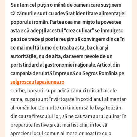
Suntem cel puțin o mână de oameni care susținem
că zămurile sunt cu adevărat identitare alimentației
poporului român. Partea cea mai mișto la povestea
asta e că adepții acestui “crez culinar” se înmulțesc
pe zi ce trece și poate reușim să convingem din ce în
ce mai multă lume de treaba asta, ba chiar și
autoritățile, nu de alta, dar avem nevoie de un
portstindard al gastronomiei naționale. Articol din
campania derulată împreună cu Segros România pe
selgroscautapasiunea.ro
Ciorbe, borșuri, supe adică zămuri (din arhaicele
zama, zupa) sunt învârtoșate în cotidianul alimentar
al românilor. De multe ori tindem să le bagatelizăm
din cauza firescului lor, să ne căutăm aurul culinar în
preparate festive și cât mai fistichii, în loc să
apreciem locul comun al meselor noastre cu o