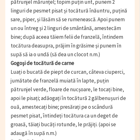
pătrunjel mărunțel; topim puțin unt, punem 2
linguri de pesmet pisat și tocătură înăuntru, puțină
sare, piper, și lăsăm să se rumenească. Apoi punem
un ou întreg și 2 linguri de smântână, amestecăm
bine; după aceea tăiem felii de franzelă, întindem
tocătura deasupra, prăjim în grăsime și punem în
supă să ia o undă (să dea un clocot n.m.)
Gogoși de tocătură de carne
Luați o bucată de piept de curcan, câteva ciuperci,
jumătate de franzelă muiată în lapte, puțin
pătrunjel verde, floare de nucșoare, le tocați bine,
apoi le pisați; adăogați în tocătură 2 gălbenușuri de
ouă, amestecați bine; presărați pe o scândură
pesmet pisat, întindeți tocătura ca un deget de
groasă, tăiați bucăți rotunde, le prăjiți. (apoi se
adaugă în supă n.m.)