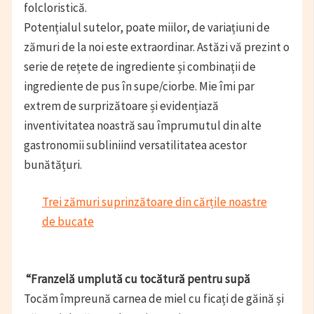
folcloristică.
Potențialul sutelor, poate miilor, de variațiuni de
zămuri de la noi este extraordinar. Astăzi vă prezint o
serie de rețete de ingrediente și combinații de
ingrediente de pus în supe/ciorbe. Mie îmi par
extrem de surprizătoare și evidențiază
inventivitatea noastră sau împrumutul din alte
gastronomii subliniind versatilitatea acestor
bunătățuri.
Trei zămuri suprinzătoare din cărțile noastre
de bucate
“Franzelă umplută cu tocătură pentru supă
Tocăm împreună carnea de miel cu ficați de găină și