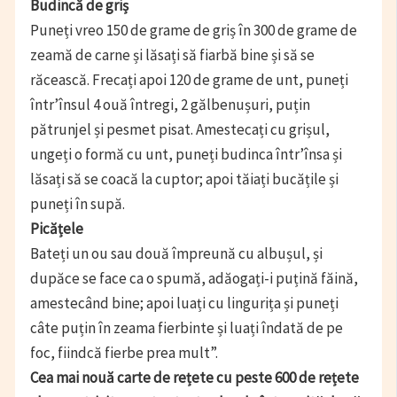
Budincă de griș
Puneți vreo 150 de grame de griș în 300 de grame de
zeamă de carne și lăsați să fiarbă bine și să se
răcească. Frecați apoi 120 de grame de unt, puneți
într’însul 4 ouă întregi, 2 gălbenușuri, puțin
pătrunjel și pesmet pisat. Amestecați cu grișul,
ungeți o formă cu unt, puneți budinca într’însa și
lăsați să se coacă la cuptor; apoi tăiați bucățile și
puneți în supă.
Picățele
Bateți un ou sau două împreună cu albușul, și
dupăce se face ca o spumă, adăogați-i puțină făină,
amestecând bine; apoi luați cu lingurița și puneți
câte puțin în zeama fierbinte și luați îndată de pe
foc, fiindcă fierbe prea mult”.
Cea mai nouă carte de rețete cu peste 600 de rețete