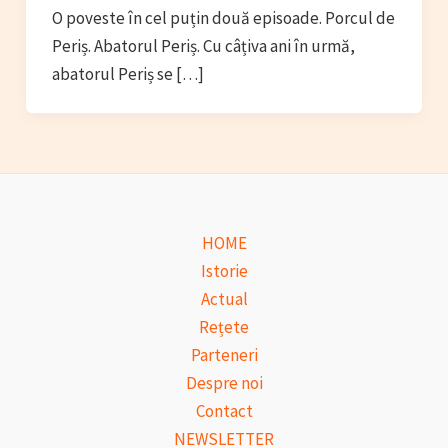
O poveste în cel puțin două episoade. Porcul de
Periș. Abatorul Periș. Cu câțiva ani în urmă,
abatorul Periș se […]
HOME
Istorie
Actual
Rețete
Parteneri
Despre noi
Contact
NEWSLETTER