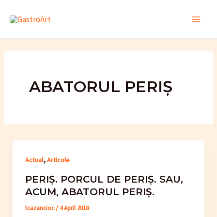
Skip
to
Main
content
Men
ABATORUL PERIȘ
,
Actual
Articole
PERIȘ. PORCUL DE PERIȘ. SAU,
ACUM, ABATORUL PERIȘ.
tcazancioc
/
4 April 2018