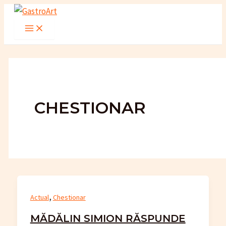
Skip
to
Main
Menu
content
CHESTIONAR
,
Actual
Chestionar
MĂDĂLIN SIMION RĂSPUNDE