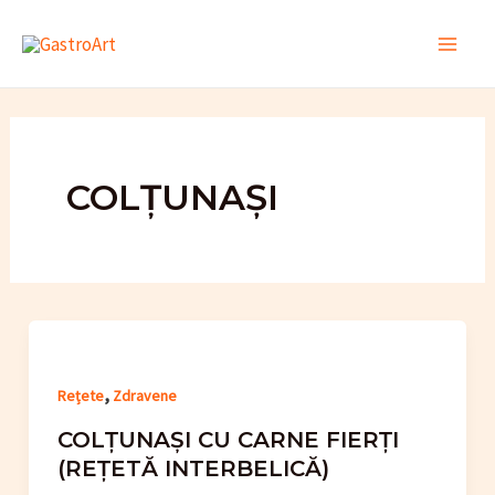
Skip
to
Main
content
Men
COLȚUNAȘI
,
Rețete
Zdravene
COLȚUNAȘI CU CARNE FIERȚI
(REȚETĂ INTERBELICĂ)