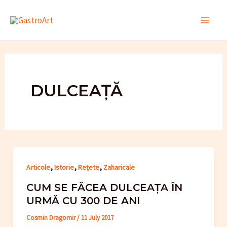
Skip
to
Main
content
Men
DULCEAȚĂ
,
,
,
Articole
Istorie
Rețete
Zaharicale
CUM SE FĂCEA DULCEAȚA ÎN
URMĂ CU 300 DE ANI
Cosmin Dragomir
/
11 July 2017