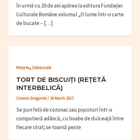
În urmă cu 20 de ani apărea la editura Fundației
Culturale Române volumul „O lume într-o carte
de bucate – […]
,
Rețete
Zaharicale
TORT DE BISCUIȚI (REȚETĂ
INTERBELICĂ)
Cosmin Dragomir
/
26 March 2017
Se pun felii de cozonac sau pișcoturi într-o
compotieră adâncă, cu boabe de dulceață între
fiecare strat; se toarnă peste