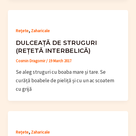
,
Rețete
Zaharicale
DULCEAȚĂ DE STRUGURI
(REȚETĂ INTERBELICĂ)
Cosmin Dragomir
/
19 March 2017
Se aleg struguri cu boaba mare și tare. Se
curăță boabele de pieliță și cu un ac scoatem
cu grijă
,
Rețete
Zaharicale