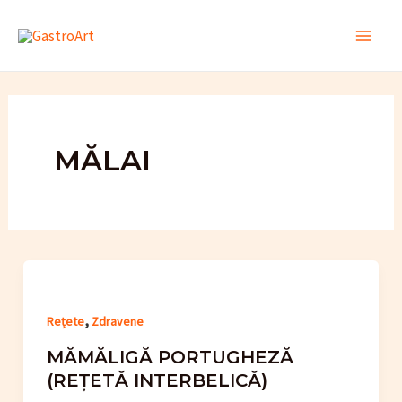
Skip
to
Main
content
Men
MĂLAI
,
Rețete
Zdravene
MĂMĂLIGĂ PORTUGHEZĂ
(REȚETĂ INTERBELICĂ)